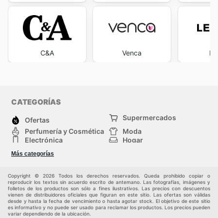
C&A
Venca
Le
CATEGORÍAS
Supermercados
Ofertas
Perfumería y Cosmética
Moda
Electrónica
Hogar
Deporte
Bricolaje y jardinería
Más categorías
Juguetes y bebés
Auto y Moto
Mascotas
Otros
Copyright © 2026 Todos los derechos reservados. Queda prohibido copiar o
reproducir los textos sin acuerdo escrito de antemano. Las fotografías, imágenes y
folletos de los productos son sólo a fines ilustrativos. Las precios con descuentos
vienen de distribuidores oficiales que figuran en este sitio. Las ofertas son válidas
desde y hasta la fecha de vencimiento o hasta agotar stock. El objetivo de este sitio
es informativo y no puede ser usado para reclamar los productos. Los precios pueden
variar dependiendo de la ubicación.