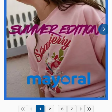
1
2
6
7
...