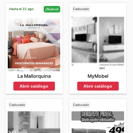
Hasta el 22 ago.
Caducado
¡Nuevo!
MyMobel
La Mallorquina
Abrir catálogo
Abrir catálogo
Caducado
Caducado