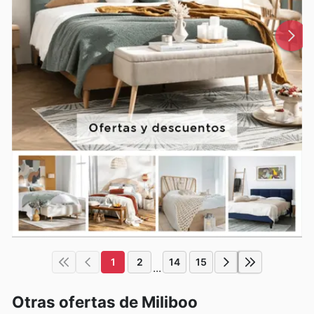
1
2
14
15
...
Otras ofertas de Miliboo