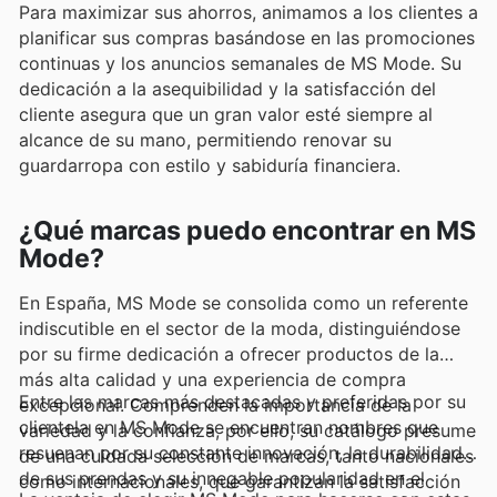
Para maximizar sus ahorros, animamos a los clientes a
planificar sus compras basándose en las promociones
continuas y los anuncios semanales de MS Mode. Su
dedicación a la asequibilidad y la satisfacción del
cliente asegura que un gran valor esté siempre al
alcance de su mano, permitiendo renovar su
guardarropa con estilo y sabiduría financiera.
¿Qué marcas puedo encontrar en MS
Mode?
En España, MS Mode se consolida como un referente
indiscutible en el sector de la moda, distinguiéndose
por su firme dedicación a ofrecer productos de la
más alta calidad y una experiencia de compra
Entre las marcas más destacadas y preferidas por su
excepcional. Comprenden la importancia de la
clientela en MS Mode se encuentran nombres que
variedad y la confianza, por ello, su catálogo presume
resuenan por su constante innovación, la durabilidad
de una cuidada selección de marcas, tanto nacionales
de sus prendas y su innegable popularidad en el
como internacionales, que garantizan la satisfacción