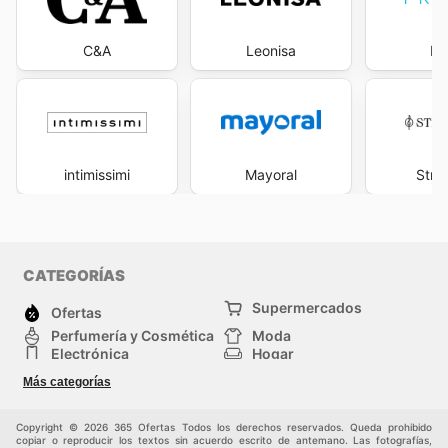
C&A
Leonisa
Pr
intimissimi
Mayoral
Stra
CATEGORÍAS
Supermercados
Ofertas
Perfumería y Cosmética
Moda
Electrónica
Hogar
Deporte
Bricolaje y jardinería
Más categorías
Juguetes y bebés
Auto y Moto
Mascotas
Otros
Copyright © 2026 365 Ofertas Todos los derechos reservados. Queda prohibido
copiar o reproducir los textos sin acuerdo escrito de antemano. Las fotografías,