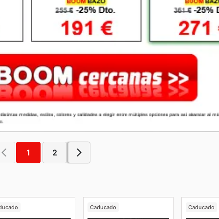
1
2
ducado
Caducado
Caducado