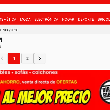
OSMÉTICA
MODA
ELECTRÓNICA
HOGAR
DEPORTE
BRICOL
l 07/06/2026
M
6
1
2