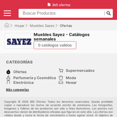
Hogar
Muebles Sayez
Ofertas
Muebles Sayez - Catálogos
semanales
0 catálogos validos
CATEGORÍAS
Supermercados
Ofertas
Perfumería y Cosmética
Moda
Electrónica
Hogar
Deporte
Bricolaje y jardinería
Más categorías
Juguetes y bebés
Auto y Moto
Mascotas
Otros
Copyright © 2026 365 Ofertas Todos los derechos reservados. Queda prohibido
copiar o reproducir los textos sin acuerdo escrito de antemano. Las fotografías,
imágenes y folletos de los productos son sólo a fines ilustrativos. Las precios con
descuentos vienen de distribuidores oficiales que figuran en este sitio. Las ofertas son
válidas desde y hasta la fecha de vencimiento o hasta agotar stock. El objetivo de