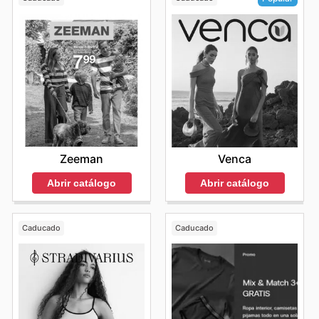
Napapijri estén siempre al alcance de la mano. Stay up
to date with Napapijri's weekly ads and enjoy exclusive
savings every day.
Zeeman
Venca
Abrir catálogo
Abrir catálogo
Caducado
Caducado