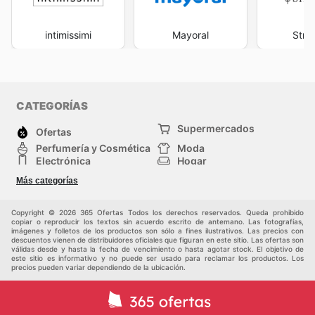
intimissimi
Mayoral
Stra
CATEGORÍAS
Supermercados
Ofertas
Perfumería y Cosmética
Moda
Electrónica
Hogar
Deporte
Bricolaje y jardinería
Más categorías
Juguetes y bebés
Auto y Moto
Mascotas
Otros
Copyright © 2026 365 Ofertas Todos los derechos reservados. Queda prohibido
copiar o reproducir los textos sin acuerdo escrito de antemano. Las fotografías,
imágenes y folletos de los productos son sólo a fines ilustrativos. Las precios con
descuentos vienen de distribuidores oficiales que figuran en este sitio. Las ofertas son
válidas desde y hasta la fecha de vencimiento o hasta agotar stock. El objetivo de
este sitio es informativo y no puede ser usado para reclamar los productos. Los
precios pueden variar dependiendo de la ubicación.