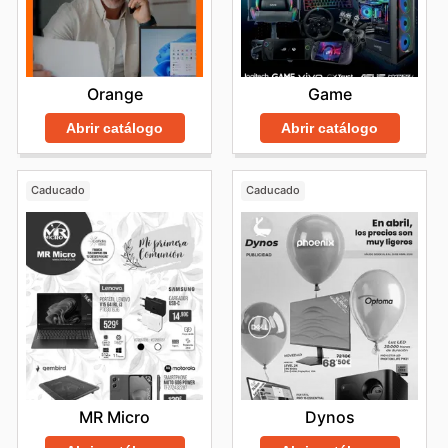
Orange
Game
Abrir catálogo
Abrir catálogo
Caducado
Caducado
MR Micro
Dynos