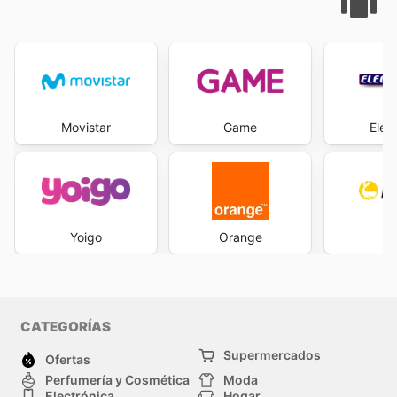
Movistar
Game
Elec
Yoigo
Orange
D
CATEGORÍAS
Supermercados
Ofertas
Perfumería y Cosmética
Moda
Electrónica
Hogar