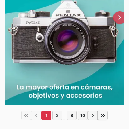
1
2
9
10
...