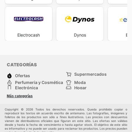
Electrocash
Dynos
Eur
CATEGORÍAS
Supermercados
Ofertas
Perfumería y Cosmética
Moda
Electrónica
Hogar
Deporte
Bricolaje y jardinería
Más categorías
Juguetes y bebés
Auto y Moto
Mascotas
Otros
Copyright © 2026 Todos los derechos reservados. Queda prohibido copiar o
reproducir los textos sin acuerdo escrito de antemano. Las fotografías, imágenes y
folletos de los productos son sólo a fines ilustrativos. Las precios con descuentos
vienen de distribuidores oficiales que figuran en este sitio. Las ofertas son válidas
desde y hasta la fecha de vencimiento o hasta agotar stock. El objetivo de este sitio
es informativo y no puede ser usado para reclamar los productos. Los precios pueden