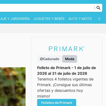
AJE Y JARDINERÍA
JUGUETES Y BEBÉS
AUTO Y MOTO
MASC
Caducado
Moda
Folleto de Primark - 1 de julio de
2026 al 31 de julio de 2026
Tenemos 4 folletos vigentes de
Primark. ¡Consigue sus últimas
ofertas y descuentos hoy
mismo!
Folletos de Primark