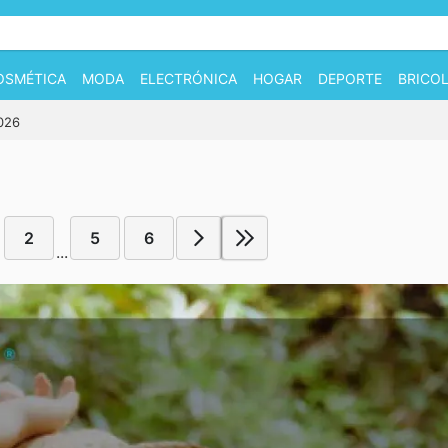
OSMÉTICA
MODA
ELECTRÓNICA
HOGAR
DEPORTE
BRICOL
2026
2
5
6
...