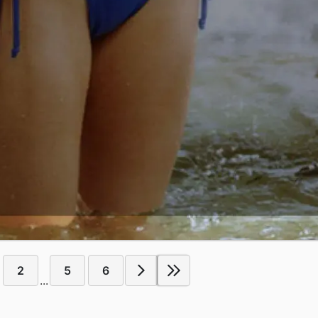
2
5
6
...