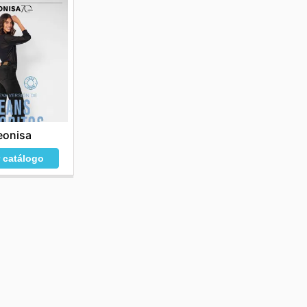
eonisa
r catálogo