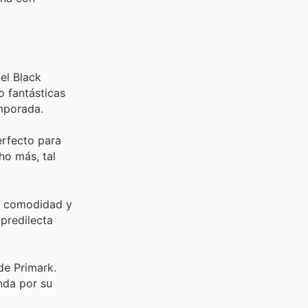
el Black
o fantásticas
emporada.
erfecto para
ho más, tal
su comodidad y
predilecta
de Primark.
nda por su