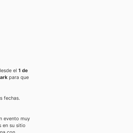
desde el
1 de
ark
para que
s fechas.
un evento muy
 en su sitio
ina con