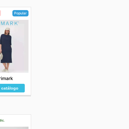
Popular
rimark
r catálogo
dic.