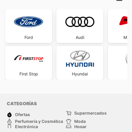
Ford
Audi
Mot
First Stop
Hyundai
V
CATEGORÍAS
Supermercados
Ofertas
Perfumería y Cosmética
Moda
Electrónica
Hogar
Deporte
Bricolaje y jardinería