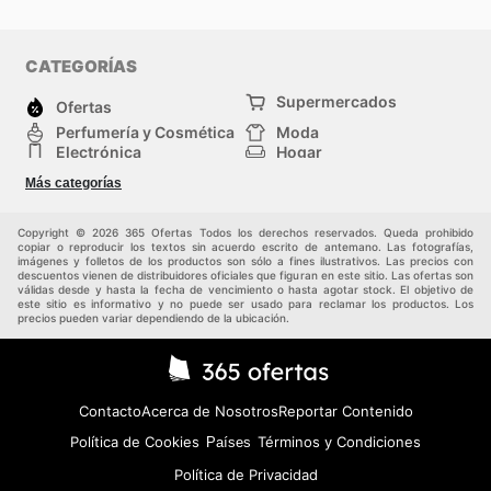
CATEGORÍAS
Supermercados
Ofertas
Perfumería y Cosmética
Moda
Electrónica
Hogar
Deporte
Bricolaje y jardinería
Más categorías
Juguetes y bebés
Auto y Moto
Mascotas
Otros
Copyright © 2026 365 Ofertas Todos los derechos reservados. Queda prohibido
copiar o reproducir los textos sin acuerdo escrito de antemano. Las fotografías,
imágenes y folletos de los productos son sólo a fines ilustrativos. Las precios con
descuentos vienen de distribuidores oficiales que figuran en este sitio. Las ofertas son
válidas desde y hasta la fecha de vencimiento o hasta agotar stock. El objetivo de
este sitio es informativo y no puede ser usado para reclamar los productos. Los
precios pueden variar dependiendo de la ubicación.
Contacto
Acerca de Nosotros
Reportar Contenido
Política de Cookies
Términos y Condiciones
Países
Política de Privacidad