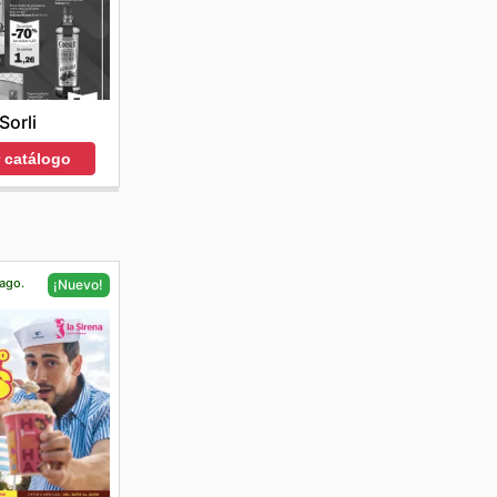
Sorli
r catálogo
 ago.
¡Nuevo!