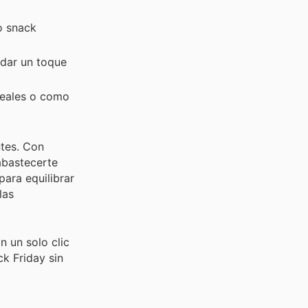
o snack
 dar un toque
reales o como
ntes. Con
abastecerte
para equilibrar
las
 un solo clic
ck Friday sin