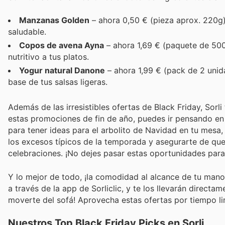
Manzanas Golden
– ahora 0,50 € (pieza aprox. 220g).
saludable.
Copos de avena Ayna
– ahora 1,69 € (paquete de 500
nutritivo a tus platos.
Yogur natural Danone
– ahora 1,99 € (pack de 2 unid
base de tus salsas ligeras.
Además de las irresistibles ofertas de Black Friday, Sorl
estas promociones de fin de año, puedes ir pensando en
para tener ideas para el arbolito de Navidad en tu mesa,
los excesos típicos de la temporada y asegurarte de que 
celebraciones. ¡No dejes pasar estas oportunidades par
Y lo mejor de todo, ¡la comodidad al alcance de tu man
a través de la app de Sorliclic, y te los llevarán directame
moverte del sofá! Aprovecha estas ofertas por tiempo l
Nuestros Top Black Friday Picks en Sorli