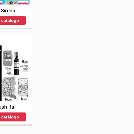
 Sirena
r catálogo
sh Ifa
r catálogo