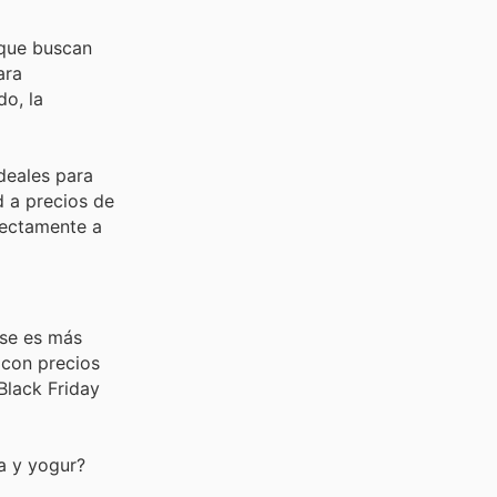
 que buscan
ara
do, la
ideales para
d a precios de
rectamente a
rse es más
 con precios
Black Friday
a y yogur?