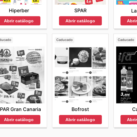
Hiperber
SPAR
La
Abrir catálogo
Abrir catálogo
Abri
ducado
Caducado
Caducado
PAR Gran Canaria
Bofrost
Ca
Abrir catálogo
Abrir catálogo
Abri