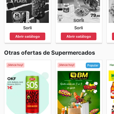
Sorli
Sorli
Abrir catálogo
Abrir catálogo
Otras ofertas de Supermercados
¡Vence hoy!
¡Vence hoy!
Has
Popular