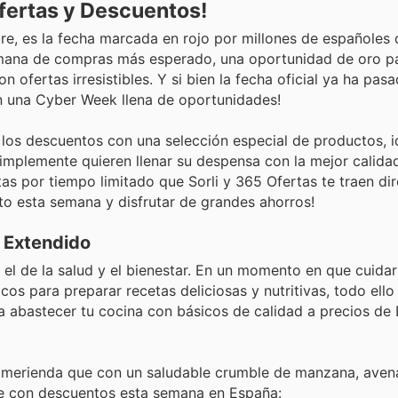
Ofertas y Descuentos!
re, es la fecha marcada en rojo por millones de españoles
semana de compras más esperado, una oportunidad de oro p
 ofertas irresistibles. Y si bien la fecha oficial ya ha pasa
n una Cyber Week llena de oportunidades!
de los descuentos con una selección especial de productos, 
implemente quieren llenar su despensa con la mejor calida
as por tiempo limitado que Sorli y 365 Ofertas te traen di
eto esta semana y disfrutar de grandes ahorros!
y Extendido
l: el de la salud y el bienestar. En un momento en que cuida
os para preparar recetas deliciosas y nutritivas, todo ello
a abastecer tu cocina con básicos de calidad a precios de 
a merienda que con un saludable crumble de manzana, aven
lave con descuentos esta semana en España: