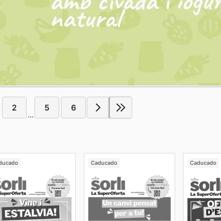
2
5
6
...
ducado
Caducado
Caducado