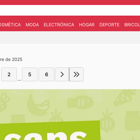
OSMÉTICA
MODA
ELECTRÓNICA
HOGAR
DEPORTE
BRICOL
5
bre de 2025
2
5
6
...