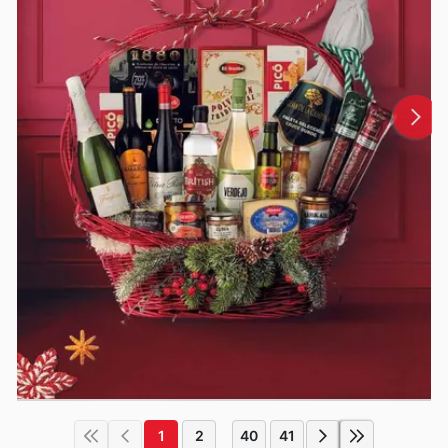
1
2
40
41
...