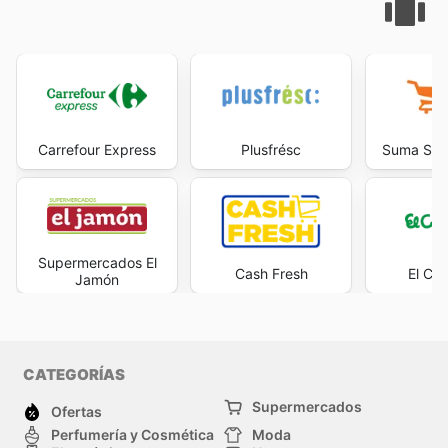
Carrefour Express
Plusfrésc
Suma Sup
Supermercados El
Cash Fresh
El Cor
Jamón
CATEGORÍAS
Supermercados
Ofertas
Perfumería y Cosmética
Moda