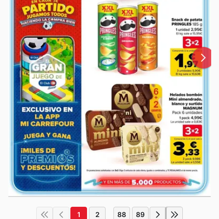
1
2
88
89
...