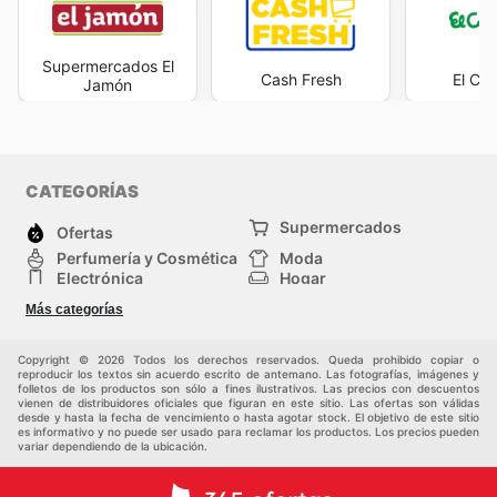
Supermercados El
Cash Fresh
El Cor
Jamón
CATEGORÍAS
Supermercados
Ofertas
Perfumería y Cosmética
Moda
Electrónica
Hogar
Deporte
Bricolaje y jardinería
Más categorías
Juguetes y bebés
Auto y Moto
Mascotas
Otros
Copyright © 2026 Todos los derechos reservados. Queda prohibido copiar o
reproducir los textos sin acuerdo escrito de antemano. Las fotografías, imágenes y
folletos de los productos son sólo a fines ilustrativos. Las precios con descuentos
vienen de distribuidores oficiales que figuran en este sitio. Las ofertas son válidas
desde y hasta la fecha de vencimiento o hasta agotar stock. El objetivo de este sitio
es informativo y no puede ser usado para reclamar los productos. Los precios pueden
variar dependiendo de la ubicación.