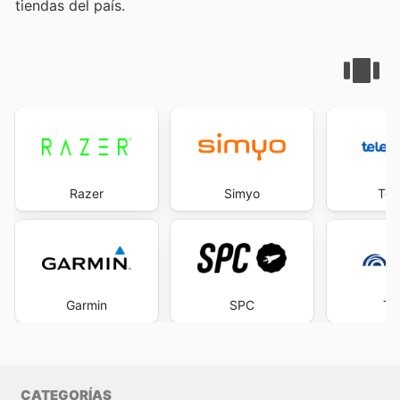
tiendas del país.
Razer
Simyo
Tel
Garmin
SPC
To
CATEGORÍAS