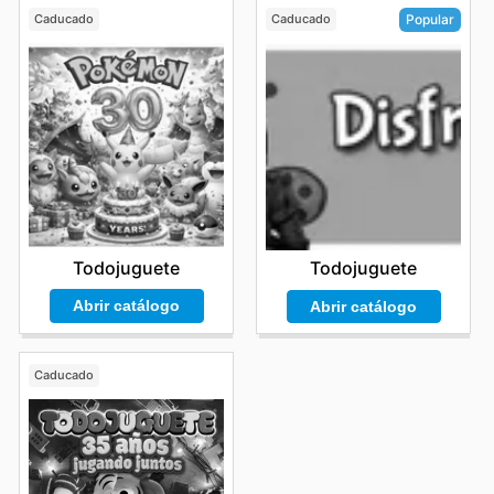
Caducado
Caducado
Popular
Todojuguete
Todojuguete
Abrir catálogo
Abrir catálogo
Caducado