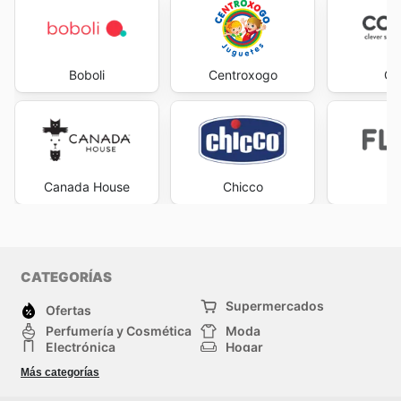
Boboli
Centroxogo
Co
Canada House
Chicco
F
CATEGORÍAS
Supermercados
Ofertas
Perfumería y Cosmética
Moda
Electrónica
Hogar
Deporte
Bricolaje y jardinería
Más categorías
Juguetes y bebés
Auto y Moto
Mascotas
Otros