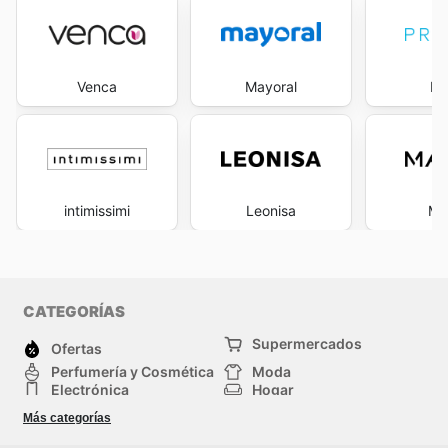
Venca
Mayoral
Pr
intimissimi
Leonisa
M
CATEGORÍAS
Supermercados
Ofertas
Perfumería y Cosmética
Moda
Electrónica
Hogar
Deporte
Bricolaje y jardinería
Más categorías
Juguetes y bebés
Auto y Moto
Mascotas
Otros