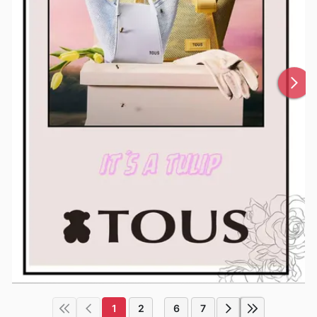
1
2
6
7
...