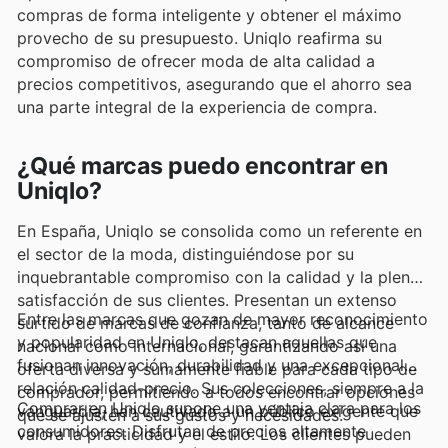
compras de forma inteligente y obtener el máximo
provecho de su presupuesto. Uniqlo reafirma su
compromiso de ofrecer moda de alta calidad a
precios competitivos, asegurando que el ahorro sea
una parte integral de la experiencia de compra.
¿Qué marcas puedo encontrar en
Uniqlo?
En España, Uniqlo se consolida como un referente en
el sector de la moda, distinguiéndose por su
inquebrantable compromiso con la calidad y la plena
satisfacción de sus clientes. Presentan un extenso
Entre las marcas que gozan de mayor reconocimiento
surtido de marcas de confianza, tanto de alcance
y popularidad en Uniqlo, destacan aquellas que
nacional como internacional, garantizando así una
fusionan innovación, durabilidad y una excepcional
oferta diversa y sumamente fiable para cada tipo de
relación calidad-precio. Sus colecciones, siempre a la
comprador, permitiendo a todos encontrar opciones
Comprar en Uniqlo supone una ventaja clara para los
vanguardia, han cautivado a un público exigente que
que se ajusten a sus gustos y necesidades.
consumidores. Disfrutan de precios altamente
valora la practicidad y el estilo. Los clientes pueden