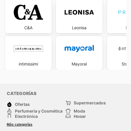
C&A
Leonisa
Pr
intimissimi
Mayoral
Stra
CATEGORÍAS
Supermercados
Ofertas
Perfumería y Cosmética
Moda
Electrónica
Hogar
Deporte
Bricolaje y jardinería
Más categorías
Juguetes y bebés
Auto y Moto