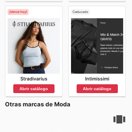
placentera y económica. Invertir en la moda de Uniqlo
significa apostar por la durabilidad, la funcionalidad y el
¡Vence hoy!
Caducado
estilo, y hacerlo aprovechando sus ofertas y
promociones significa optimizar cada euro gastado.
Estar informado sobre las
Uniqlo sales
generales y las
ofertas específicas que lanzan periódicamente asegura
que siempre encontrarán opciones ventajosas. Visit
Uniqlo's website today to explore the best deals and
start saving now.
Stradivarius
Intimissimi
Abrir catálogo
Abrir catálogo
Otras marcas de Moda