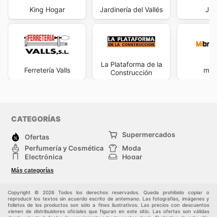
King Hogar
Jardinería del Vallés
Jar
La Plataforma de la
Ferretería Valls
mibr
Construcción
CATEGORÍAS
Supermercados
Ofertas
Perfumería y Cosmética
Moda
Electrónica
Hogar
Deporte
Bricolaje y jardinería
Más categorías
Juguetes y bebés
Auto y Moto
Mascotas
Otros
Copyright © 2026 Todos los derechos reservados. Queda prohibido copiar o
reproducir los textos sin acuerdo escrito de antemano. Las fotografías, imágenes y
folletos de los productos son sólo a fines ilustrativos. Las precios con descuentos
vienen de distribuidores oficiales que figuran en este sitio. Las ofertas son válidas