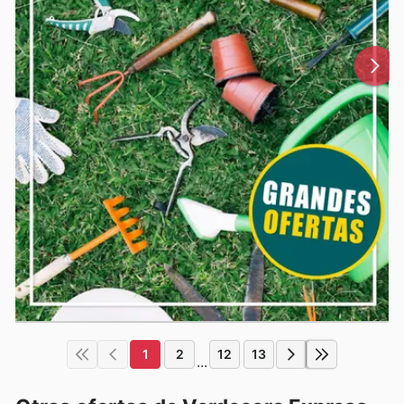
1
2
12
13
...