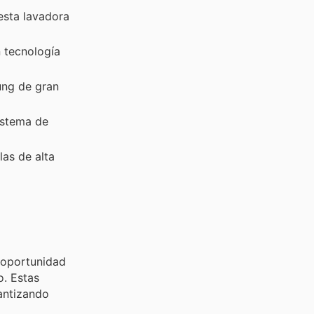
esta lavadora
 tecnología
ng de gran
istema de
as de alta
a oportunidad
o. Estas
antizando