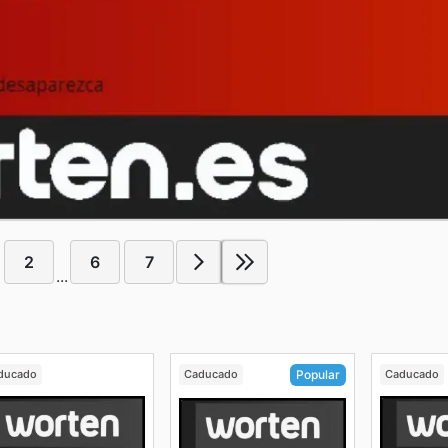
2
6
7
...
ducado
Caducado
Caducado
Popular