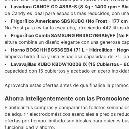
Lavadora CANDY GD 486B-S (8 Kg - 1400 rpm - Bla
de Candy es ideal para espacios más reducidos, con un
Frigorífico Americano SBS KUBO (No Frost - 177 cm 
No Frost para evitar la escarcha, ofreciendo 442 litros 
Frigorífico Combi SAMSUNG RB38C7B6A9/EF (No Fro
altura combina un diseño elegante con una generosa cap
Horno BOSCH HBG536EB4 (71 L - Hidrolítico - Negr
limpieza hidrolítica y una espaciosa capacidad de 71L pa
Lavavajillas KUBO KBDW10026 IX (15 Cubiertos - 60
capacidad con 15 cubiertos y acabado en acero inoxidab
Aprovecha estas ofertas antes de que finalice la promoc
Ahorra Inteligentemente con las Promocion
Planificar tus compras y comparar los folletos semanale
de adquirir electrodomésticos esenciales a precios redu
ofertas por tiempo limitado son ideales para quienes bu
funcionalidad y ahorro.