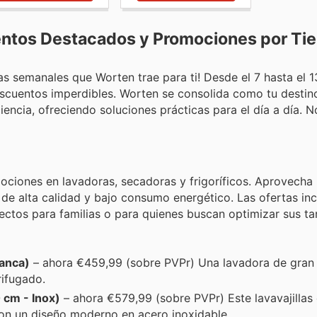
entos Destacados y Promociones por Ti
as semanales que Worten trae para ti! Desde el 7 hasta el 13
cuentos imperdibles. Worten se consolida como tu destino
iencia, ofreciendo soluciones prácticas para el día a día. 
ciones en lavadoras, secadoras y frigoríficos. Aprovecha 
de alta calidad y bajo consumo energético. Las ofertas in
ctos para familias o para quienes buscan optimizar sus ta
anca)
– ahora €459,99 (sobre PVPr) Una lavadora de gran
rifugado.
 cm - Inox)
– ahora €579,99 (sobre PVPr) Este lavavajillas
con un diseño moderno en acero inoxidable.