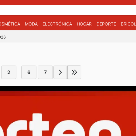
OSMÉTICA
MODA
ELECTRÓNICA
HOGAR
DEPORTE
BRICOL
026
6
2
6
7
...