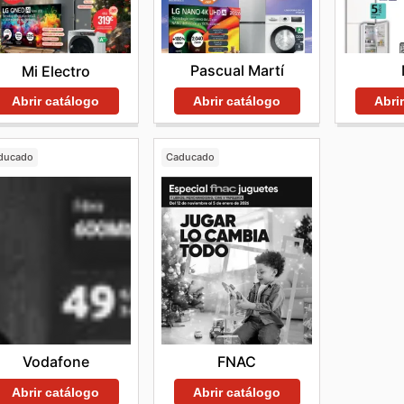
Pascual Martí
Mi Electro
Abrir catálogo
Abri
Abrir catálogo
ducado
Caducado
Vodafone
FNAC
Abrir catálogo
Abrir catálogo