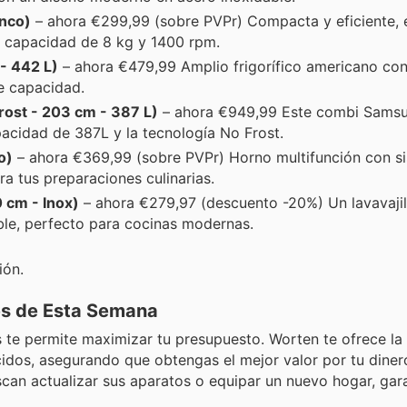
nco)
– ahora €299,99 (sobre PVPr) Compacta y eficiente, 
a capacidad de 8 kg y 1400 rpm.
- 442 L)
– ahora €479,99 Amplio frigorífico americano con
de capacidad.
st - 203 cm - 387 L)
– ahora €949,99 Este combi Samsu
acidad de 387L y la tecnología No Frost.
o)
– ahora €369,99 (sobre PVPr) Horno multifunción con s
ra tus preparaciones culinarias.
 cm - Inox)
– ahora €279,97 (descuento -20%) Un lavavajill
le, perfecto para cocinas modernas.
ión.
es de Esta Semana
s te permite maximizar tu presupuesto. Worten te ofrece l
cidos, asegurando que obtengas el mejor valor por tu diner
scan actualizar sus aparatos o equipar un nuevo hogar, gar