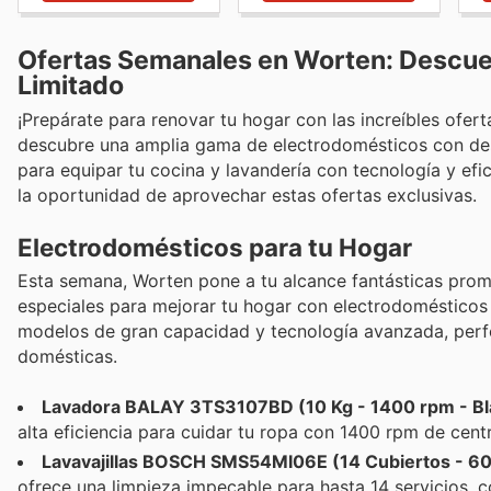
Ofertas Semanales en Worten: Descu
Limitado
¡Prepárate para renovar tu hogar con las increíbles ofert
descubre una amplia gama de electrodomésticos con des
para equipar tu cocina y lavandería con tecnología y efic
la oportunidad de aprovechar estas ofertas exclusivas.
Electrodomésticos para tu Hogar
Esta semana, Worten pone a tu alcance fantásticas promo
especiales para mejorar tu hogar con electrodomésticos 
modelos de gran capacidad y tecnología avanzada, perfe
domésticas.
Lavadora BALAY 3TS3107BD (10 Kg - 1400 rpm - Bl
alta eficiencia para cuidar tu ropa con 1400 rpm de cent
Lavavajillas BOSCH SMS54MI06E (14 Cubiertos - 60
ofrece una limpieza impecable para hasta 14 servicios, 