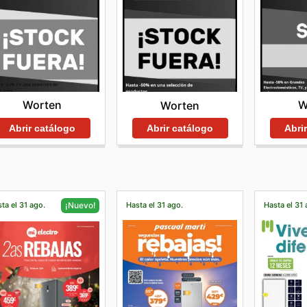
Worten
W
Worten
Abrir catálogo
Abri
Abrir catálogo
ta el 31 ago.
Hasta el 31 ago.
Hasta el 31 
¡Nuevo!