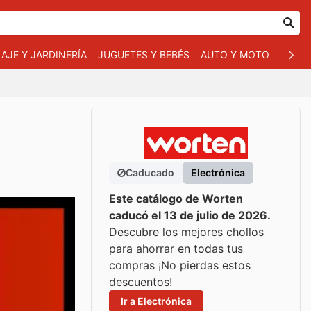
AJE Y JARDINERÍA
JUGUETES Y BEBÉS
AUTO Y MOTO
MASC
Caducado
Electrónica
Este catálogo de Worten
caducó el 13 de julio de 2026.
Descubre los mejores chollos
para ahorrar en todas tus
compras ¡No pierdas estos
descuentos!
Ir a Electrónica