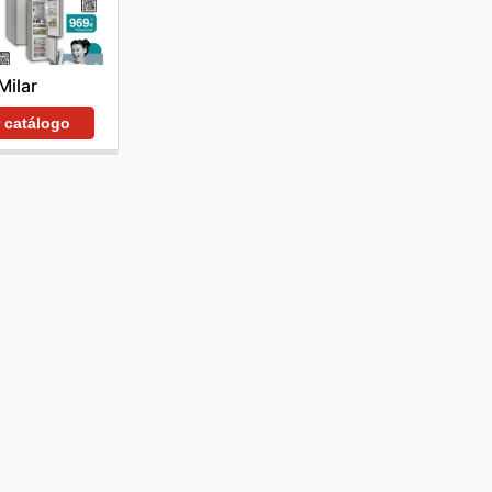
Milar
r catálogo