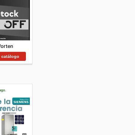
orten
r catálogo
ago.