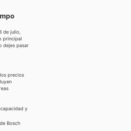
empo
 de julio,
 principal
No dejes pasar
los precios
cluyen
reas
 capacidad y
 de Bosch