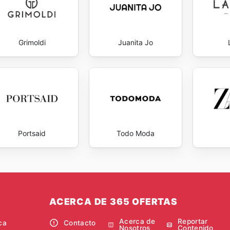
Grimoldi
Juanita Jo
Portsaid
Todo Moda
ACERCA DE 365 OFERTAS
Acerca de
Reportar
ca
Contacto
Nosotros
Contenido