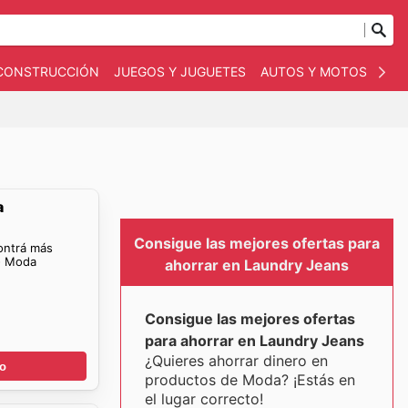
 CONSTRUCCIÓN
JUEGOS Y JUGUETES
AUTOS Y MOTOS
OT
a
Consigue las mejores ofertas para
ontrá más
- Moda
ahorrar en Laundry Jeans
Consigue las mejores ofertas
para ahorrar en Laundry Jeans
¿Quieres ahorrar dinero en
go
productos de Moda? ¡Estás en
el lugar correcto!