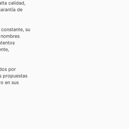
ta calidad,
arantía de
 constante, su
s nombres
atentos
nte,
dos por
as propuestas
ro en sus