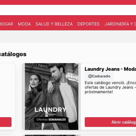
HOGAR
MODA
SALUD Y BELLEZA
DEPORTES
JARDINERÍA Y
catálogos
Laundry Jeans - Mod
Caducado
s
Este catálogo venció. ¡Enc
ofertas de Laundry Jeans 
próximamente!
Abrir catálo