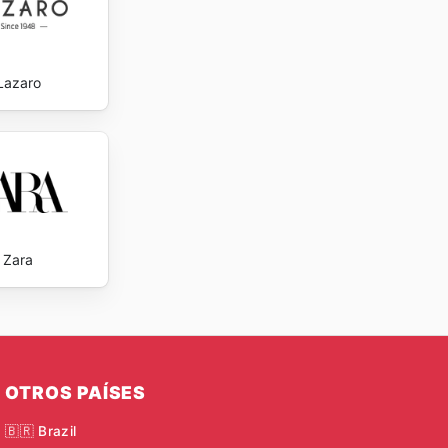
Lazaro
Zara
OTROS PAÍSES
🇧🇷 Brazil