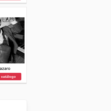
azaro
r catálogo