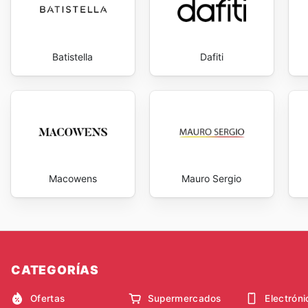
Batistella
Dafiti
Macowens
Mauro Sergio
CATEGORÍAS
Ofertas
Supermercados
Electróni