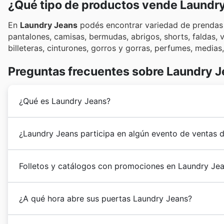
¿Qué tipo de productos vende Laundr
En
Laundry Jeans
podés encontrar variedad de prendas 
pantalones, camisas, bermudas, abrigos, shorts, faldas,
billeteras, cinturones, gorros y gorras, perfumes, medias
Preguntas frecuentes sobre Laundry 
¿Qué es Laundry Jeans?
Laundry Jeans
se fundó y radicó en Rosario en 1989. 
¿Laundry Jeans participa en algún evento de ventas 
experimentado, es una marca líder en el rubro denim 
Sí, Laundry Jeans participa activamente en eventos d
Folletos y catálogos con promociones en Laundry Je
al tanto de sus
descuentos semanales
,
ofertas de fo
avisos de
rebajas de primavera
,
rebajas de verano
,
v
Laundry Jeans
es una marca nacional de
indumentari
Laundry Jeans suele ofrecer promociones especiales
¿A qué hora abre sus puertas Laundry Jeans?
Argentina opera 6 locales ubicados en la ciudad de R
Halloween
,
Black Friday
y
Cyber Monday
. No te pie
realiza ventas mayoristas por lo que podés encontrar
local como el
Día de la Madre
, el
Día del Padre
y las 
Los locales de
Laundry Jeans
ubicados en shoppings 