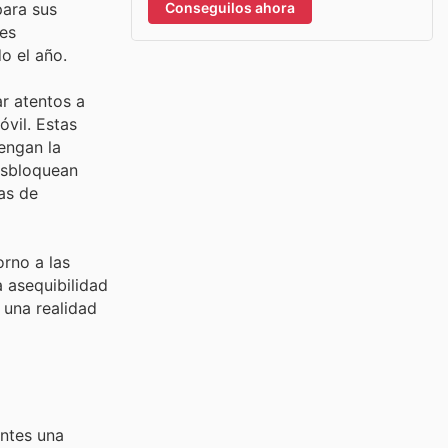
Conseguilos ahora
para sus
tes
o el año.
r atentos a
óvil. Estas
engan la
esbloquean
as de
rno a las
 asequibilidad
 una realidad
entes una