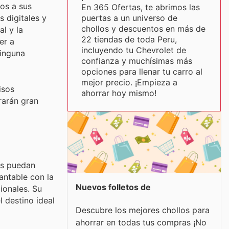
tos a sus
En 365 Ofertas, te abrimos las
puertas a un universo de
 digitales y
chollos y descuentos en más de
l y la
22 tiendas de toda Peru,
er a
incluyendo tu Chevrolet de
ninguna
confianza y muchísimas más
opciones para llenar tu carro al
mejor precio. ¡Empieza a
isos
ahorrar hoy mismo!
rarán gran
es puedan
antable con la
Nuevos folletos de
ionales. Su
l destino ideal
Descubre los mejores chollos para
ahorrar en todas tus compras ¡No