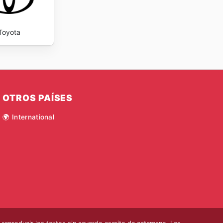
Toyota
OTROS PAÍSES
🌍 International