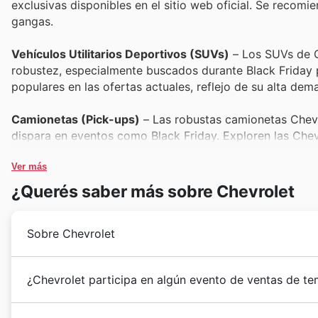
exclusivas disponibles en el sitio web oficial. Se recom
gangas.
Vehículos Utilitarios Deportivos (SUVs)
– Los SUVs de C
robustez, especialmente buscados durante Black Friday 
populares en las ofertas actuales, reflejo de su alta dem
Camionetas (Pick-ups)
– Las robustas camionetas Chevr
dispara en eventos como Black Friday. Exploren las Chev
oportunidades en estos vehículos, ideales para el trabajo
Ver más
Sedanes Familiares
– Ofreciendo confort, seguridad y ef
¿Querés saber más sobre Chevrolet
vendidos, y Black Friday es el momento perfecto para ad
especiales que hacen de estos vehículos una opción aún 
Sobre Chevrolet
Hatchbacks Compactos
– Estos ágiles y económicos vehí
enormemente de las Chevrolet offers durante el Black Fr
Chevrolet, una marca reconocida a nivel mundial por 
¿Chevrolet participa en algún evento de ventas de t
excelente inversión para sus compradores.
trayectoria en Perú. Desde su llegada, la compañía h
diseño, rendimiento y confiabilidad, ganándose la co
¡Prepárense para aprovechar las increíbles oportunid
Vehículos Eléctricos (EVs)
– Con un enfoque en la innova