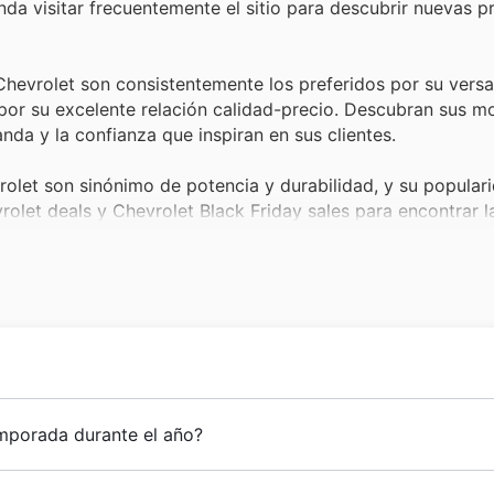
ienda visitar frecuentemente el sitio para descubrir nuevas 
hevrolet son consistentemente los preferidos por su versat
por su excelente relación calidad-precio. Descubran sus 
anda y la confianza que inspiran en sus clientes.
olet son sinónimo de potencia y durabilidad, y su popular
rolet deals y Chevrolet Black Friday sales para encontrar l
 y la aventura.
iciencia, los sedanes familiares de Chevrolet siempre está
quirirlos. Consulten los Chevrolet weekly ads para ver la
más atractiva.
culos son una elección inteligente para la vida urbana y s
iday. Su demanda es alta, y las rebajas disponibles asegur
su legado de innovación y calidad, ha construido una sólid
emporada durante el año?
a trabajado incansablemente para ofrecer vehículos que co
nfianza de miles de peruanos. Su compromiso con la excele
ades que Chevrolet Perú tiene para ustedes! Saben que los
ción y la sostenibilidad, los vehículos eléctricos de Chevr