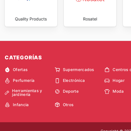
Quality Products
Rosatel
CATEGORÍAS
Ofertas
Supermercados
Centros 
Perfumería
Electrónica
Hogar
Herramientas y
Deporte
Moda
jardinería
Infancia
Otros