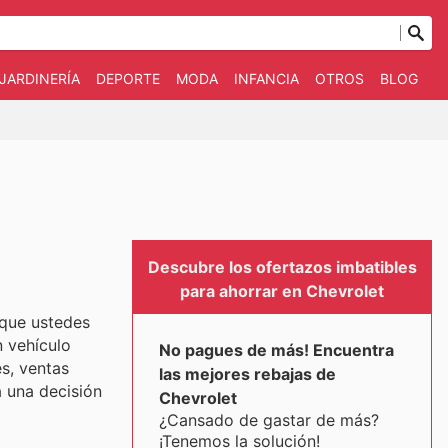
JARDINERÍA
DEPORTE
MODA
INFANCIA
OTROS
BLOG
Descubre los ofertazos imbatibles
para ahorrar en Chevrolet
 que ustedes
 vehículo
No pagues de más! Encuentra
s, ventas
las mejores rebajas de
 una decisión
Chevrolet
¿Cansado de gastar de más?
¡Tenemos la solución!