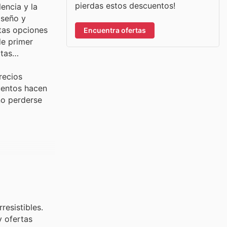
pierdas estos descuentos!
encia y la
iseño y
stas opciones
Encuentra ofertas
de primer
rtas
recios
uentos hacen
no perderse
resistibles.
y ofertas