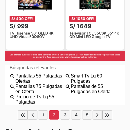
S/ 400 OFF!
S/ 1050 OFF!
S/ 999
S/ 1649
TV Hisense 50" QLED 4K
Televisor TCL 55C6K 55" 4K
UHD Vidaa 50Q6QV
QD Mini LED Google TV
Las ofertas pueden ser solo para compras online o variar en precio y stock dependiendo de la región donde usted
se encuentre. Para conocer más visite la página web de la tienda.
1
2
3
4
5