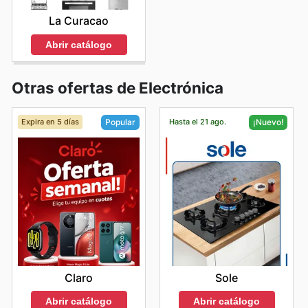
La Curacao
Abrir catálogo
Otras ofertas de Electrónica
Expira en 5 días
Hasta el 21 ago.
Popular
¡Nuevo!
Claro
Sole
Abrir catálogo
Abrir catálogo