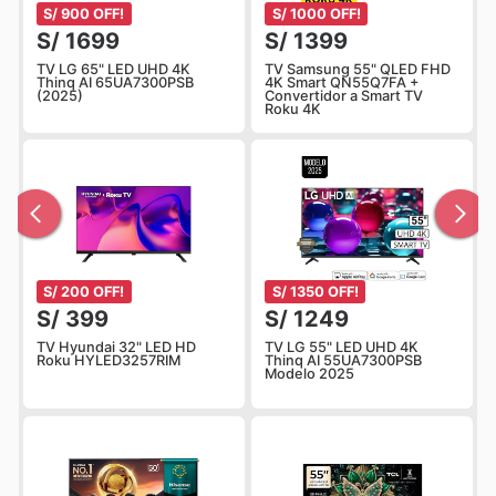
S/ 900 OFF!
S/ 1000 OFF!
S/ 1699
S/ 1399
TV LG 65" LED UHD 4K
TV Samsung 55" QLED FHD
Thinq AI 65UA7300PSB
4K Smart QN55Q7FA +
(2025)
Convertidor a Smart TV
Roku 4K
S/ 200 OFF!
S/ 1350 OFF!
S/ 399
S/ 1249
TV Hyundai 32" LED HD
TV LG 55" LED UHD 4K
Roku HYLED3257RIM
Thinq AI 55UA7300PSB
Modelo 2025