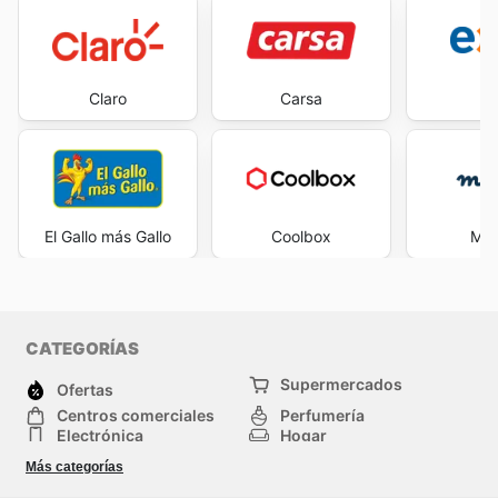
Claro
Carsa
E
El Gallo más Gallo
Coolbox
Mar
CATEGORÍAS
Supermercados
Ofertas
Centros comerciales
Perfumería
Electrónica
Hogar
Herramientas y jardinería
Deporte
Más categorías
Moda
Infancia
Otros