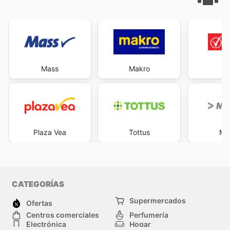
Mass
Makro
V
Plaza Vea
Tottus
Ma
CATEGORÍAS
Supermercados
Ofertas
Centros comerciales
Perfumería
Electrónica
Hogar