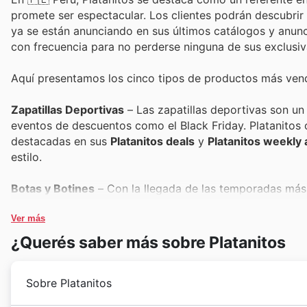
promete ser espectacular. Los clientes podrán descubri
ya se están anunciando en sus últimos catálogos y anunci
con frecuencia para no perderse ninguna de sus exclusiv
Aquí presentamos los cinco tipos de productos más vend
Zapatillas Deportivas
– Las zapatillas deportivas son un
eventos de descuentos como el Black Friday. Platanitos 
destacadas en sus
Platanitos deals
y
Platanitos weekly 
estilo.
Botas y Botines
– Con la llegada de las temporadas más f
popularidad se dispara en el Black Friday. Estas piezas 
Platanitos offers
Ver más
, permitiendo a los clientes renovar su 
¿Querés saber más sobre Platanitos
Sandalias y Mocasines
– Para quienes buscan versatilida
predilecta, y su alta demanda se refleja en las ventas d
Sobre Platanitos
Black Friday sales
, ofreciendo oportunidades únicas para