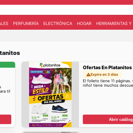
ALES
PERFUMERÍA
ELECTRÓNICA
HOGAR
HERRAMIENTAS Y 
tanitos
Ofertas En Platanitos
Expira en 3 días
El folleto tiene 11 páginas.
niño! tiene muchos descuen
s
ra ti!
Abrir catálo