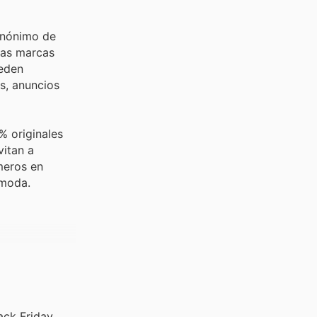
inónimo de
stas marcas
ueden
s, anuncios
% originales
vitan a
imeros en
 moda.
ack Friday