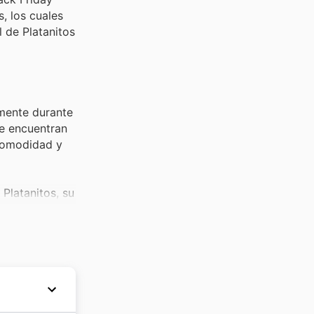
, los cuales
 de Platanitos
lmente durante
se encuentran
 comodidad y
Platanitos, su
e las
a elección
 las
Platanitos