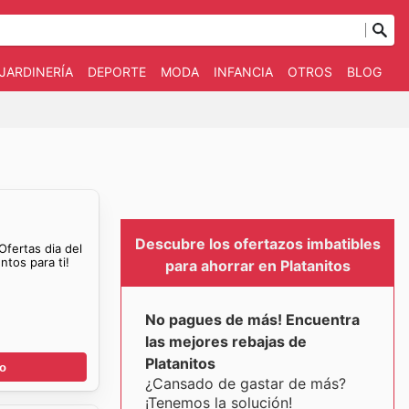
JARDINERÍA
DEPORTE
MODA
INFANCIA
OTROS
BLOG
Descubre los ofertazos imbatibles
 Ofertas dia del
tos para ti!
para ahorrar en Platanitos
No pagues de más! Encuentra
las mejores rebajas de
Platanitos
go
¿Cansado de gastar de más?
¡Tenemos la solución!