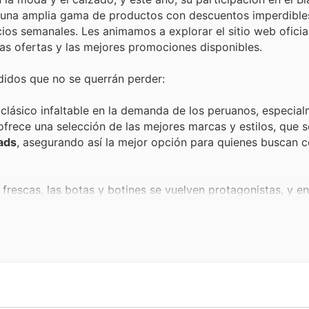
r una amplia gama de productos con descuentos imperdibles
os semanales. Les animamos a explorar el sitio web oficial
as ofertas y las mejores promociones disponibles.
idos que no se querrán perder:
 clásico infaltable en la demanda de los peruanos, especia
ofrece una selección de las mejores marcas y estilos, que 
ads
, asegurando así la mejor opción para quienes buscan
rescas, las botas y botines se vuelven protagonistas, y en 
clave para completar cualquier atuendo son parte esencial d
guardarropa con gran valor.
d y confort en el día a día, las sandalias y mocasines son l
e Platanitos. Estos modelos se incluyen consistentemente en
 adquirirlos a precios reducidos.