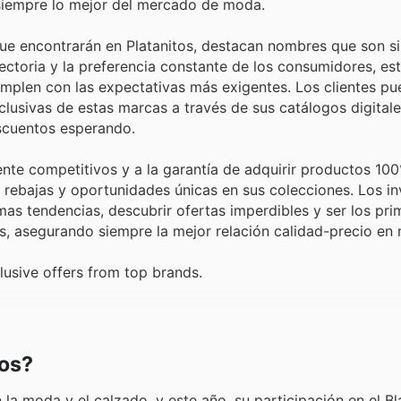
siempre lo mejor del mercado de moda.
e encontrarán en Platanitos, destacan nombres que son s
yectoria y la preferencia constante de los consumidores, e
mplen con las expectativas más exigentes. Los clientes p
usivas de estas marcas a través de sus catálogos digitale
scuentos esperando.
nte competitivos y a la garantía de adquirir productos 100
ebajas y oportunidades únicas en sus colecciones. Los in
imas tendencias, descubrir ofertas imperdibles y ser los pr
s, asegurando siempre la mejor relación calidad-precio en
lusive offers from top brands.
tos?
 la moda y el calzado, y este año, su participación en el Bl