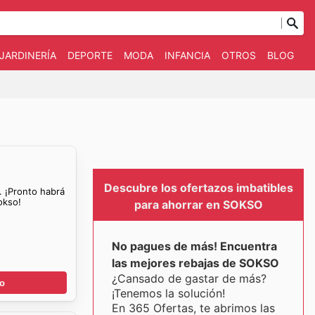
JARDINERÍA
DEPORTE
MODA
INFANCIA
OTROS
BLOG
Descubre los ofertazos imbatibles
. ¡Pronto habrá
okso!
para ahorrar en SOKSO
No pagues de más! Encuentra
las mejores rebajas de SOKSO
¿Cansado de gastar de más?
go
¡Tenemos la solución!
En 365 Ofertas, te abrimos las