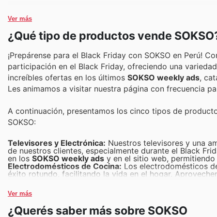
Ver más
¿Qué tipo de productos vende SOKSO
¡Prepárense para el Black Friday con SOKSO en Perú! C
participación en el Black Friday, ofreciendo una varieda
increíbles ofertas en los últimos
SOKSO weekly ads
, ca
Les animamos a visitar nuestra página con frecuencia pa
A continuación, presentamos los cinco tipos de product
SOKSO:
Televisores y Electrónica:
Nuestros televisores y una am
de nuestros clientes, especialmente durante el Black Fri
en los
SOKSO weekly ads
y en el sitio web, permitiendo
Electrodomésticos de Cocina:
Los electrodomésticos de
éxito rotundo, facilitando la vida en el hogar. Aproveche
y estilo, con descuentos significativos disponibles en nu
Smartphones y Accesorios:
La conectividad es clave, y
Ver más
el Black Friday, estos productos están entre los más b
mantenerse comunicados y a la vanguardia tecnológica.
¿Querés saber más sobre SOKSO
Línea Blanca:
Las lavadoras, refrigeradoras y otros elec