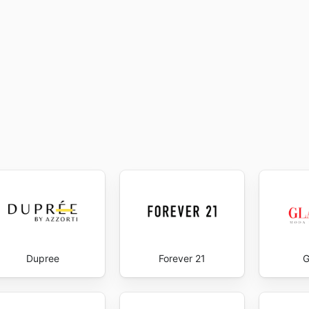
th SOKSO's weekly ads and enjoy exclusive savings every day
ner información detallada y actualizada.
Dupree
Forever 21
G