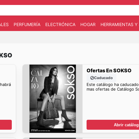
ALES
PERFUMERÍA
ELECTRÓNICA
HOGAR
HERRAMIENTAS Y 
OKSO
Ofertas En SOKSO
Caducado
 habrá
Este catálogo ha caducado
mas ofertas de Catálogo S
Abrir catálo