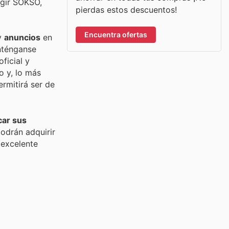
egir SOKSO,
pierdas estos descuentos!
Encuentra ofertas
y
anuncios
en
nténganse
ficial y
o y, lo más
ermitirá ser de
car sus
podrán adquirir
 excelente