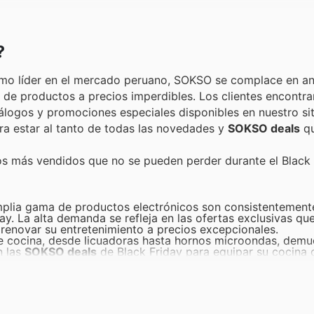
?
omo líder en el mercado peruano, SOKSO se complace en an
d de productos a precios imperdibles. Los clientes encontra
tálogos y promociones especiales disponibles en nuestro sit
ra estar al tanto de todas las novedades y
SOKSO deals
qu
os más vendidos que no se pueden perder durante el Black 
plia gama de productos electrónicos son consistentemente
day. La alta demanda se refleja en las ofertas exclusivas qu
 renovar su entretenimiento a precios excepcionales.
 cocina, desde licuadoras hasta hornos microondas, demue
n las
SOKSO deals
de Black Friday para equipar su cocina 
estros catálogos.
 nuestros smartphones y accesorios son altamente codicia
uscados, asegurando que encuentren las mejores
SOKSO off
trodomésticos esenciales de nuestra línea blanca son siemp