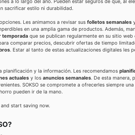
nes a lo largo del año. Pueden estar seguros de que, al el
sacrificar estilo ni durabilidad.
 opciones. Les animamos a revisar sus
folletos semanales
 imperdibles en una amplia gama de productos. Además, ma
r temporada
que se publican regularmente en su sitio web o
para comparar precios, descubrir ofertas de tiempo limitad
bros
. Estar al tanto de estas actualizaciones digitales les p
la planificación y la información. Les recomendamos
planifi
nes actuales
y los
anuncios semanales
. De esta manera, 
nvenientes. SOKSO se compromete a ofrecerles siempre una
horro pueden ir de la mano.
 and start saving now.
KSO?