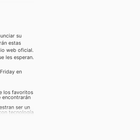
unciar su
rán estas
io web oficial.
e les esperan.
Friday en
 los favoritos
e encontrarán
stran ser un
con tecnología
dos. Durante
ers
para
re un acierto,