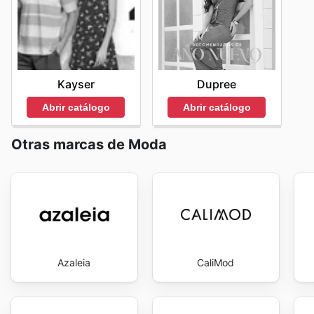
experiencia fluida y gratificante. Stay up to date wi
contactar al servicio de atención al cliente para obte
Kayser
Dupree
Abrir catálogo
Abrir catálogo
Otras marcas de Moda
Azaleia
CaliMod