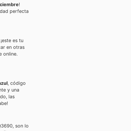
iciembre
!
idad perfecta
¡este es tu
ar en otras
 online.
azul
, código
nte y una
do, las
abe!
Q3690, son lo