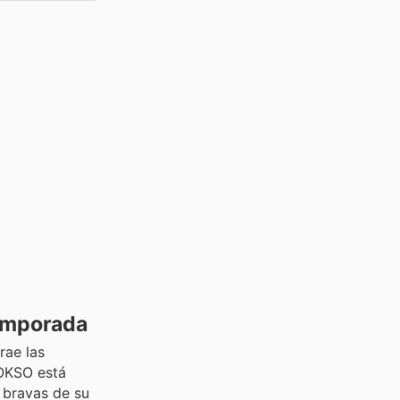
Temporada
rae las
OKSO está
s bravas de su