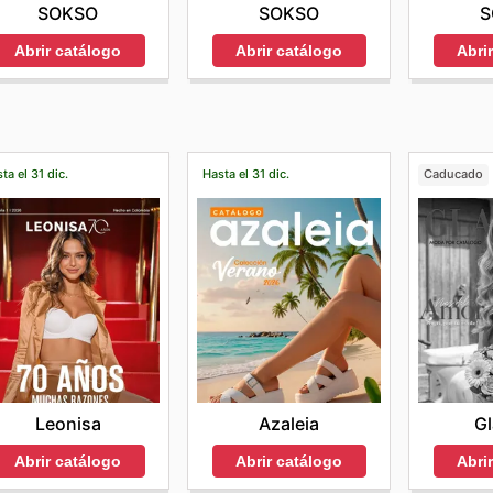
SOKSO
SOKSO
S
Abrir catálogo
Abrir catálogo
Abri
ta el 31 dic.
Hasta el 31 dic.
Caducado
Leonisa
Azaleia
G
Abrir catálogo
Abrir catálogo
Abri