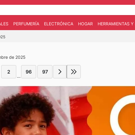
ALES
PERFUMERÍA
ELECTRÓNICA
HOGAR
HERRAMIENTAS Y 
025
embre de 2025
2
96
97
...