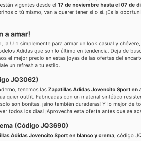
 ¡están vigentes desde el
17 de noviembre hasta el 07 de d
rinos o tú mismo, van a querer tener sí o sí. ¡Es la oportun
n a amar!
o, la U o simplemente para armar un look casual y chévere, 
elos Adidas que son lo último en tendencia. Deja de busc
s el mejor precio en estas joyas de las ofertas del encarte
e un refresh a tu estilo.
digo JQ3062)
moderno, tenemos las
Zapatillas Adidas Jovencito Sport en 
alquier outfit. Fabricadas con un material sintético resiste
solo son bonitas, ¡sino también duraderas! Y lo mejor de to
ver todos los días! ¡Aprovecha esta oferta antes que se ac
Crema (Código JQ3690)
illas Adidas Jovencito Sport en blanco y crema
, código J