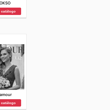
OKSO
r catálogo
lamour
r catálogo