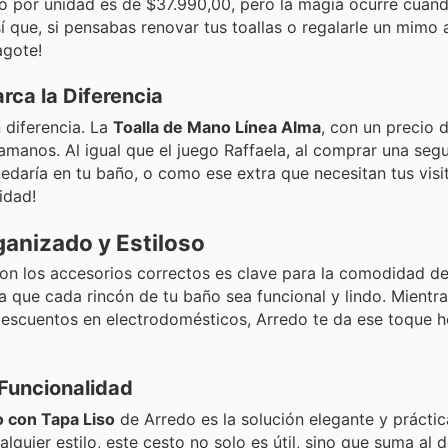
io por unidad es de $37.990,00, pero la magia ocurre cuand
sí que, si pensabas renovar tus toallas o regalarle un mimo 
agote!
rca la Diferencia
 diferencia. La
Toalla de Mano Línea Alma
, con un precio 
vamanos. Al igual que el juego Raffaela, al comprar una seg
uedaría en tu baño, o como ese extra que necesitan tus visit
idad!
ganizado y Estiloso
on los accesorios correctos es clave para la comodidad del
 que cada rincón de tu baño sea funcional y lindo. Mientra
descuentos en electrodomésticos, Arredo te da ese toque 
 Funcionalidad
 con Tapa Liso
de Arredo es la solución elegante y prácti
quier estilo, este cesto no solo es útil, sino que suma al 