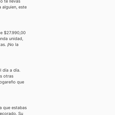
o te llevas
a alguien, este
de $27.990,00
unda unidad,
as. ¡No la
 día a día.
s otras
hogareño que
ca que estabas
decorado. Su