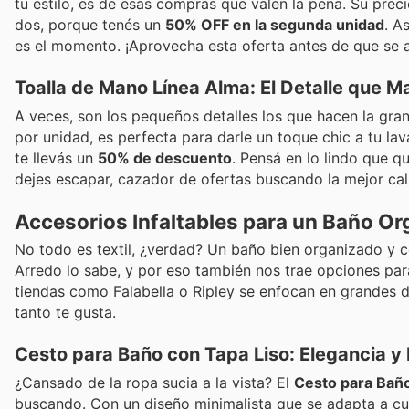
tu estilo, es de esas compras que valen la pena. Su prec
dos, porque tenés un
50% OFF en la segunda unidad
. A
es el momento. ¡Aprovecha esta oferta antes de que se 
Toalla de Mano Línea Alma: El Detalle que Ma
A veces, son los pequeños detalles los que hacen la gran
por unidad, es perfecta para darle un toque chic a tu la
te llevás un
50% de descuento
. Pensá en lo lindo que q
dejes escapar, cazador de ofertas buscando la mejor cal
Accesorios Infaltables para un Baño Or
No todo es textil, ¿verdad? Un baño bien organizado y c
Arredo lo sabe, y por eso también nos trae opciones para
tiendas como Falabella o Ripley se enfocan en grandes 
tanto te gusta.
Cesto para Baño con Tapa Liso: Elegancia y
¿Cansado de la ropa sucia a la vista? El
Cesto para Baño
buscando. Con un diseño minimalista que se adapta a cual