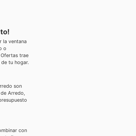
to!
r la ventana
o o
 Ofertas trae
 de tu hogar.
Arredo son
 de Arredo,
 presupuesto
combinar con