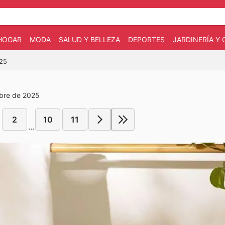
HOGAR
MODA
SALUD Y BELLEZA
DEPORTES
JARDINERÍA Y
025
mbre de 2025
2
10
11
...