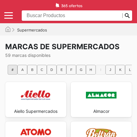
Supermercados
MARCAS DE SUPERMERCADOS
59 marcas disponibles
#
A
B
C
D
E
F
G
H
I
J
K
L
Aiello Supermercados
Almacor