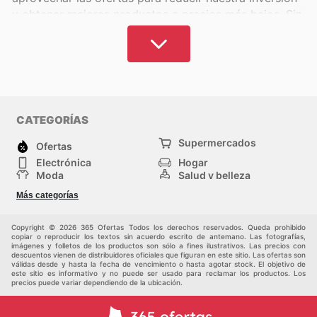
y obtener mejores productos a precios más bajos. Sin
importar qué local te quede más cerca, podés
aprovechar las ofertas y descuentos para planear
mejor tus compras y ahorrar.
En 365 Ofertas, tenemos los catálogos de los
supermercados más importantes de Argentina.
CATEGORÍAS
Descubrí las ofertas que estos locales tienen para vos
y conocé todas las posibilidades y formas de ahorrar.
Supermercados
Ofertas
Electrónica
Hogar
Conocé también los programas de fidelización y de
Moda
Salud y belleza
puntos que te permitirán ahorrar más a largo plazo,
Jardinería y
Deportes
Más categorías
Construcción
acceder a promociones exclusivas y conseguir
Juegos y Juguetes
Autos y Motos
recompensas sin gastar extra
. Aprovechá todo lo
Otros
Copyright © 2026 365 Ofertas Todos los derechos reservados. Queda prohibido
que estos locales tienen para vos y gastá tu plata de
copiar o reproducir los textos sin acuerdo escrito de antemano. Las fotografías,
imágenes y folletos de los productos son sólo a fines ilustrativos. Las precios con
forma inteligente, consiguiendo todo lo que necesitás
descuentos vienen de distribuidores oficiales que figuran en este sitio. Las ofertas son
válidas desde y hasta la fecha de vencimiento o hasta agotar stock. El objetivo de
a precios más bajos y planeando tus compras con
este sitio es informativo y no puede ser usado para reclamar los productos. Los
anticipación.
precios puede variar dependiendo de la ubicación.
No vayas al supermercado sin antes revisar los