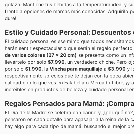
golazo. Mantiene tus bebidas a la temperatura ideal y s
frente a opciones de marcas más conocidas. Adquirilo po
dure!
Estilo y Cuidado Personal: Descuentos
El cuidado personal es ese mimo que todos necesitamos,
harán sentir espectacular o que serán el regalo perfecto
de varios colores (27 x 20 cm)
se presenta como un infa
llevártelo por solo
$7.990
, un verdadero chiche. Pero oj
por solo
$1.990
, la
Vincha para maquillaje
a
$3.990
y l
respectivamente, ¡precios que te dejan con la boca abie
calidad con lo que ves en Falabella o Mercado Libre, ¡y
increíbles en productos de belleza y cuidado personal e
Regalos Pensados para Mamá: ¡Compra
El Día de la Madre se celebra con cariño y, ¿por qué no?
pensaron en cada detalle para agasajar a la reina de la
hay algo para cada tipo de mamá, buscando el mejor prec