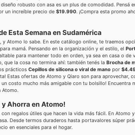
u diseño robusto con asa es un plus de comodidad. Pensá e
r un increíble precio de
$19.990
. ¡Compra esta promo aho
 de Esta Semana en Sudamérica
 y Atomo lo sabe. En este catálogo online, te traemos opc
 para mamá. Pensando en la organización y el estilo, el
Por
ltable para mantener todo en orden, ya sea en casa o de v
o, que la cosa no termina ahí: también tenés la
Brocha de m
os prácticos
Cepillos de silicona o viral de mano
por
$4.49
rta! Estas ofertas de Atomo y Qiaro son para aprovechar, 
 a un costo mucho más amigable con tu bolsillo! Encuentra 
n Atomo.
 y Ahorra en Atomo!
, con regalos útiles que hacen la vida más fácil. En Atomo y
 casa. Desde termos duraderos hasta portavalores súper prá
io en esenciales para el hogar.