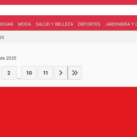
HOGAR
MODA
SALUD Y BELLEZA
DEPORTES
JARDINERÍA Y
025
 de 2025
2
10
11
...