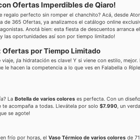
con Ofertas Imperdibles de Qiaro!
e regalo perfecto sin romper el chanchito? Acá, desde Ato
 de 365 Ofertas, ya analizamos el catálogo online exclus
tagonistas. Anotá bien: esta fiesta de descuentos arranca e
 y las oportunidades así son por tiempo limitado!
 Ofertas por Tiempo Limitado
 viaje, ¡la hidratación es clave! Y si viene con estilo, mejor.
 le hacen la competencia a lo que ves en Falabella o Riple
ía? La
Botella de varios colores
es perfecta. Con un diseño
 te acompaña a todas. Llevátela por solo
$7.990
, un verd
que se agote!
ien frío por horas, el
Vaso Térmico de varios colores
de 71