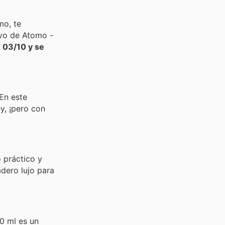
mo, te
ivo de Atomo -
l
03/10 y se
 En este
y, ¡pero con
 práctico y
adero lujo para
0 ml es un