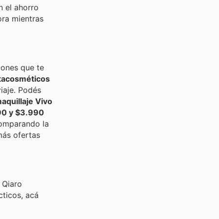
n el ahorro
ra mientras
iones que te
tacosméticos
iaje. Podés
aquillaje Vivo
0 y $3.990
comparando la
más ofertas
 Qiaro
cticos, acá