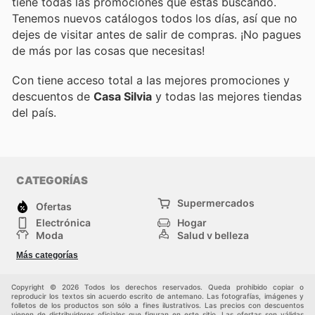
tiene todas las promociones que estás buscando.
Tenemos nuevos catálogos todos los días, así que no
dejes de visitar
antes de salir de compras. ¡No pagues
de más por las cosas que necesitas!
Con
tiene acceso total a las mejores promociones y
descuentos de
Casa Silvia
y todas las mejores tiendas
del país.
CATEGORÍAS
Supermercados
Ofertas
Electrónica
Hogar
Moda
Salud y belleza
Jardinería y
Deportes
Más categorías
Construcción
Juegos y Juguetes
Autos y Motos
Otros
Copyright © 2026 Todos los derechos reservados. Queda prohibido copiar o
reproducir los textos sin acuerdo escrito de antemano. Las fotografías, imágenes y
folletos de los productos son sólo a fines ilustrativos. Las precios con descuentos
vienen de distribuidores oficiales que figuran en este sitio. Las ofertas son válidas