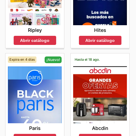
Hites
Ripley
Abrir catálogo
Abrir catálogo
Expira en 4 días
Hasta el 18 ago.
¡Nuevo!
Abcdin
Paris