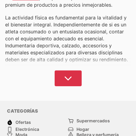
premium de productos a precios inmejorables.
La actividad física es fundamental para la vitalidad y
el bienestar integral. Independientemente de si es un
atleta consumado o un entusiasta ocasional, contar
con el equipamiento adecuado es esencial.
Indumentaria deportiva, calzado, accesorios y
materiales especializados para diversas disciplinas
deben ser de alta calidad y optimizar su rendimiento.
No obstante, estos artículos pueden representar una
inversión considerable, particularmente aquellos de
marcas reconocidas y de primer nivel como
Adidas
,
Nike
,
Decathlon
, entre otras.
El acceso al deporte y al ejercicio no debería ser un
CATEGORÍAS
impedimento. Aquí, tendrá la posibilidad de explorar y
cotejar los valores de las marcas más demandadas,
Supermercados
Ofertas
descubriendo descuentos actualizados.
Electrónica
Hogar
Moda
Belleza y perfumería