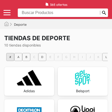
Deporte
TIENDAS DE DEPORTE
10 tiendas disponibles
#
A
B
C
D
E
F
G
H
I
J
K
L
Adidas
Belsport