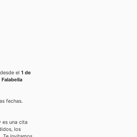
 desde el
1 de
e
Falabella
as fechas.
 es una cita
idos, los
. Te invitamos