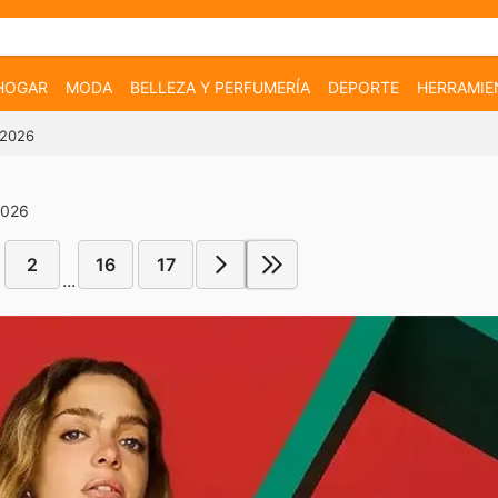
HOGAR
MODA
BELLEZA Y PERFUMERÍA
DEPORTE
HERRAMIE
-2026
2026
2
16
17
...