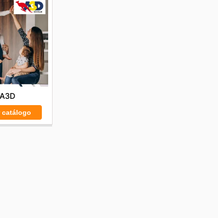
A3D
r catálogo