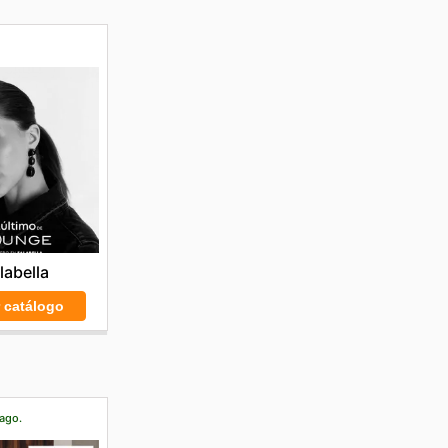
labella
r catálogo
 ago.