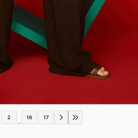
2
16
17
...