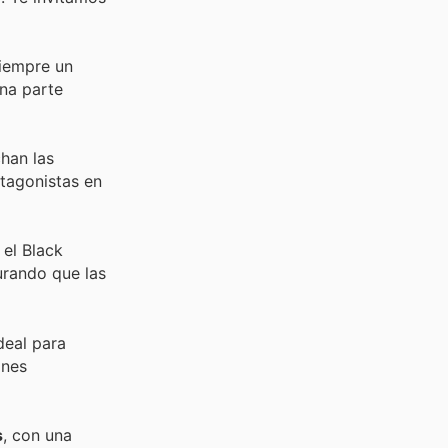
siempre un
una parte
han las
otagonistas en
 el Black
urando que las
deal para
ones
s
, con una