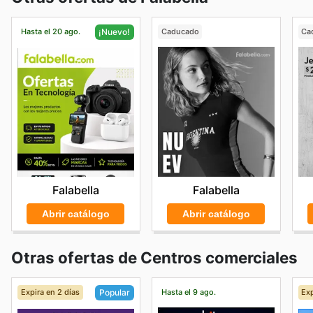
Hasta el 20 ago.
Caducado
Ca
¡Nuevo!
Falabella
Falabella
Abrir catálogo
Abrir catálogo
Otras ofertas de Centros comerciales
Expira en 2 días
Hasta el 9 ago.
Exp
Popular