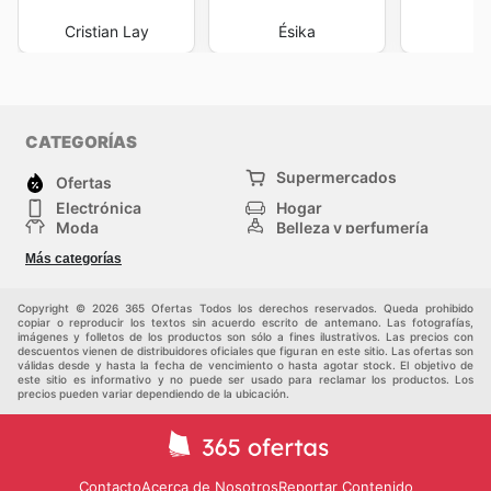
Cristian Lay
Ésika
Ma
CATEGORÍAS
Supermercados
Ofertas
Electrónica
Hogar
Moda
Belleza y perfumería
Herramientas y
Deporte
Más categorías
construcción
Centros comerciales
Otros
Copyright © 2026 365 Ofertas Todos los derechos reservados. Queda prohibido
copiar o reproducir los textos sin acuerdo escrito de antemano. Las fotografías,
imágenes y folletos de los productos son sólo a fines ilustrativos. Las precios con
descuentos vienen de distribuidores oficiales que figuran en este sitio. Las ofertas son
válidas desde y hasta la fecha de vencimiento o hasta agotar stock. El objetivo de
este sitio es informativo y no puede ser usado para reclamar los productos. Los
precios pueden variar dependiendo de la ubicación.
Contacto
Acerca de Nosotros
Reportar Contenido