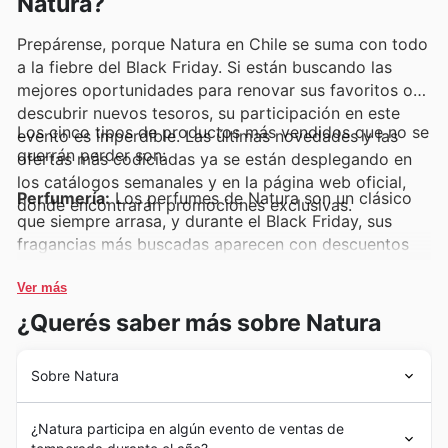
Natura?
Prepárense, porque Natura en Chile se suma con todo
a la fiebre del Black Friday. Si están buscando las
mejores oportunidades para renovar sus favoritos o
descubrir nuevos tesoros, su participación en este
Los cinco tipos de productos más vendidos que no se
evento es imperdible. Las últimas novedades y las
querrán perder son:
ofertas más codiciadas ya se están desplegando en
los catálogos semanales y en la página web oficial,
Perfumería:
Los perfumes de Natura son un clásico
donde encontrarán promociones exclusivas.
que siempre arrasa, y durante el Black Friday, sus
fragancias más buscadas aparecen con descuentos
irresistibles en los Natura deals. Es la oportunidad
perfecta para hacerse con ese aroma que aman o
Ver más
para regalar una experiencia olfativa única, ¡atentos a
¿Querés saber más sobre Natura
las Natura weekly ads para no perderse estas joyas!
Sobre Natura
Cuidado Facial:
Los tratamientos para el rostro de
Natura son altamente valorados por su calidad e
Natura se originó en Brasil en 1969, con una visión de
ingredientes naturales. Durante las Natura Black
¿Natura participa en algún evento de ventas de
crear una empresa de cosméticos que combinara la
Friday sales, estos productos estrella, como sus