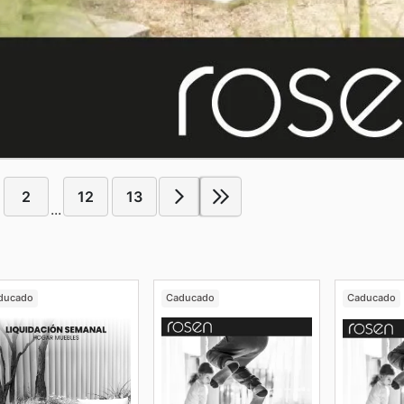
2
12
13
...
ducado
Caducado
Caducado