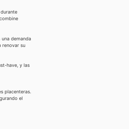
 durante
e combine
on una demanda
n renovar su
st-have, y las
s placenteras.
egurando el