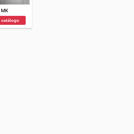
MK
r catálogo