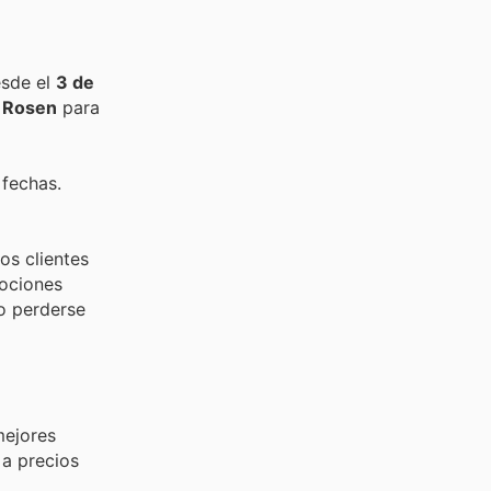
esde el
3 de
e
Rosen
para
 fechas.
os clientes
mociones
no perderse
mejores
 a precios