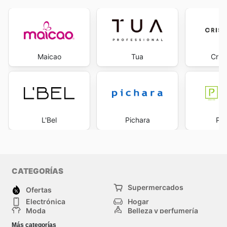
Maicao
Tua
Cris
L'Bel
Pichara
Pa
CATEGORÍAS
Supermercados
Ofertas
Electrónica
Hogar
Moda
Belleza y perfumería
Herramientas y
Deporte
Más categorías
construcción