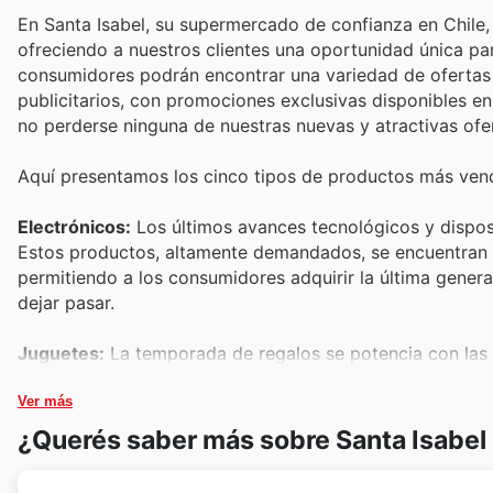
En Santa Isabel, su supermercado de confianza en Chile,
ofreciendo a nuestros clientes una oportunidad única par
consumidores podrán encontrar una variedad de ofertas
publicitarios, con promociones exclusivas disponibles en
no perderse ninguna de nuestras nuevas y atractivas ofe
Aquí presentamos los cinco tipos de productos más vend
Electrónicos:
Los últimos avances tecnológicos y disposi
Estos productos, altamente demandados, se encuentran
permitiendo a los consumidores adquirir la última gener
dejar pasar.
Juguetes:
La temporada de regalos se potencia con las i
Friday. Estos artículos, esenciales para la alegría de lo
deals
Ver más
y promociones especiales que aseguran la máxima s
¿Querés saber más sobre Santa Isabel
Perfumería y Cosmética:
El cuidado personal y la bellez
cosmética durante Black Friday. Una categoría de alta r