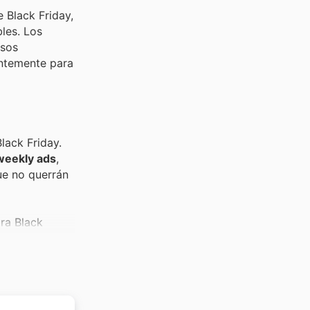
 Black Friday,
les. Los
isos
entemente para
lack Friday.
 weekly ads
,
ue no querrán
ra Black
ta Isabel
fumería y
las
Santa