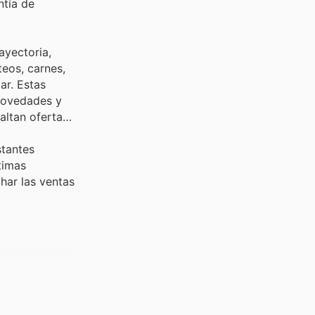
ntía de
ayectoria,
teos, carnes,
ar. Estas
 novedades y
altan ofertas
stantes
timas
har las ventas