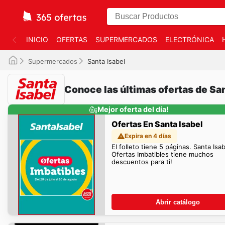
INICIO
OFERTAS
SUPERMERCADOS
ELECTRÓNICA
Supermercados
Santa Isabel
Conoce las últimas ofertas de San
¡Mejor oferta del día!
Ofertas En Santa Isabel
Expira en 4 días
El folleto tiene 5 páginas. Santa Isab
Ofertas Imbatibles tiene muchos
descuentos para ti!
Abrir catálogo