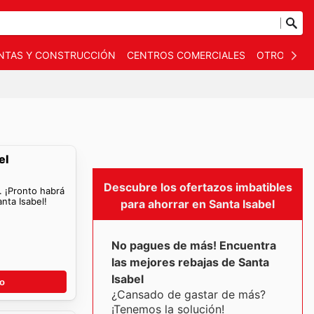
NTAS Y CONSTRUCCIÓN
CENTROS COMERCIALES
OTROS
B
el
Descubre los ofertazos imbatibles
. ¡Pronto habrá
nta Isabel!
para ahorrar en Santa Isabel
No pagues de más! Encuentra
las mejores rebajas de Santa
Isabel
go
¿Cansado de gastar de más?
¡Tenemos la solución!