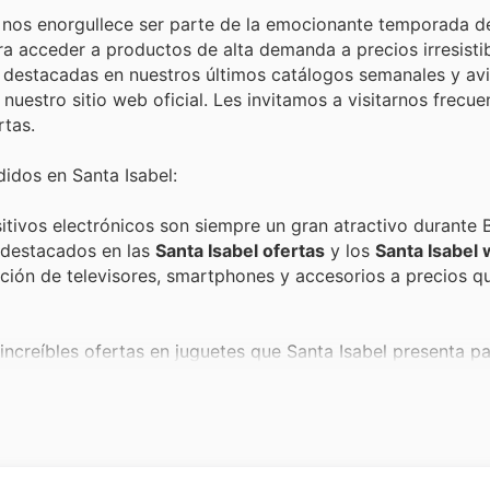
 nos enorgullece ser parte de la emocionante temporada de
a acceder a productos de alta demanda a precios irresistib
 destacadas en nuestros últimos catálogos semanales y av
 nuestro sitio web oficial. Les invitamos a visitarnos frecu
rtas.
idos en Santa Isabel:
tivos electrónicos son siempre un gran atractivo durante B
 destacados en las
Santa Isabel ofertas
y los
Santa Isabel
ación de televisores, smartphones y accesorios a precios q
ncreíbles ofertas en juguetes que Santa Isabel presenta pa
s más pequeños, son un éxito rotundo y se reflejan en los
San
atisfacción y ahorro para las familias.
a alcanzan su punto álgido con las selectas ofertas en per
otación, estos productos de calidad superior se exhiben en 