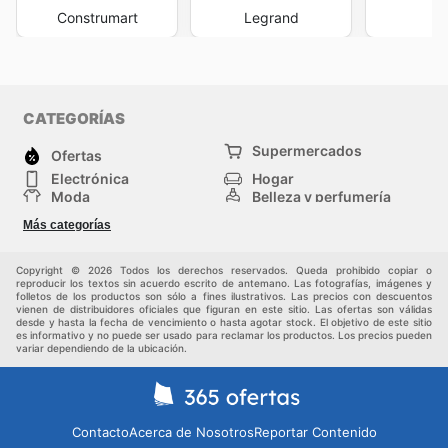
Construmart
Legrand
F
CATEGORÍAS
Supermercados
Ofertas
Electrónica
Hogar
Moda
Belleza y perfumería
Herramientas y
Deporte
Más categorías
construcción
Centros comerciales
Otros
Copyright © 2026 Todos los derechos reservados. Queda prohibido copiar o
reproducir los textos sin acuerdo escrito de antemano. Las fotografías, imágenes y
folletos de los productos son sólo a fines ilustrativos. Las precios con descuentos
vienen de distribuidores oficiales que figuran en este sitio. Las ofertas son válidas
desde y hasta la fecha de vencimiento o hasta agotar stock. El objetivo de este sitio
es informativo y no puede ser usado para reclamar los productos. Los precios pueden
variar dependiendo de la ubicación.
Contacto
Acerca de Nosotros
Reportar Contenido