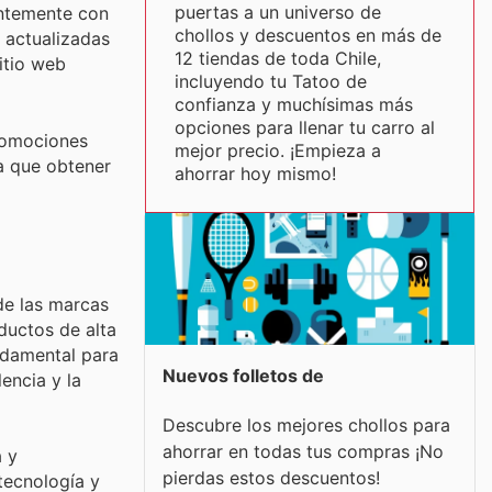
puertas a un universo de
antemente con
chollos y descuentos en más de
 actualizadas
12 tiendas de toda Chile,
itio web
incluyendo tu Tatoo de
confianza y muchísimas más
opciones para llenar tu carro al
promociones
mejor precio. ¡Empieza a
ra que obtener
ahorrar hoy mismo!
de las marcas
ductos de alta
undamental para
Nuevos folletos de
encia y la
Descubre los mejores chollos para
ahorrar en todas tus compras ¡No
 y
pierdas estos descuentos!
tecnología y