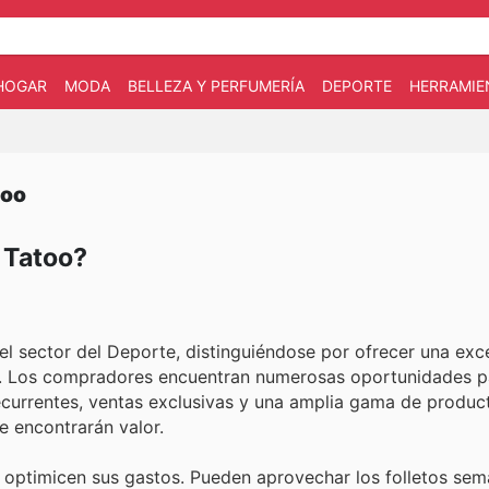
HOGAR
MODA
BELLEZA Y PERFUMERÍA
DEPORTE
HERRAMIE
too
n Tatoo?
l sector del Deporte, distinguiéndose por ofrecer una exce
s. Los compradores encuentran numerosas oportunidades pa
recurrentes, ventas exclusivas y una amplia gama de produc
e encontrarán valor.
 optimicen sus gastos. Pueden aprovechar los folletos sema