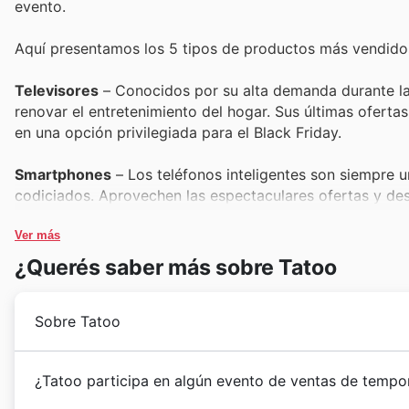
evento.
Aquí presentamos los 5 tipos de productos más vendidos
Televisores
– Conocidos por su alta demanda durante las
renovar el entretenimiento del hogar. Sus últimas ofertas
en una opción privilegiada para el Black Friday.
Smartphones
– Los teléfonos inteligentes son siempre u
codiciados. Aprovechen las espectaculares ofertas y d
presencia en los últimos catálogos y en el sitio web.
Ver más
Notebooks
– Imprescindibles para el trabajo, el estudio 
¿Querés saber más sobre Tatoo
ventas de Black Friday en Tatoo suelen incluir modelos d
catálogos semanales y las ofertas exclusivas.
Sobre Tatoo
Electrodomésticos
– Desde refrigeradores hasta lavador
presentan con grandes descuentos. Sus ofertas de Black 
Tatoo's journey began in Chile with a vision to equip
¿Tatoo participa en algún evento de ventas de tempo
demuestran por qué son tan buscados por los clientes q
deportiva
and
equipamiento outdoor
. Since their fo