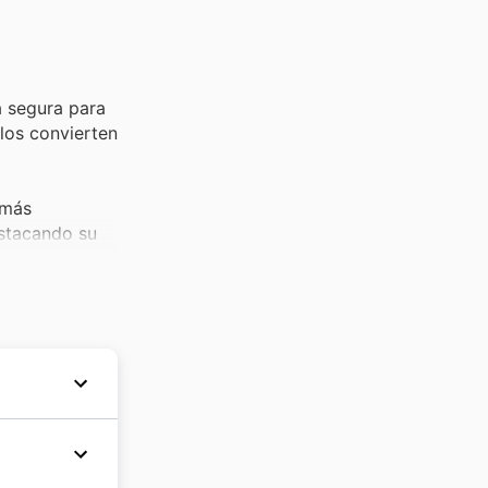
a segura para
 los convierten
 más
estacando su
avoritos. Las
ridad en los
 hogar y se
anales,
ted name