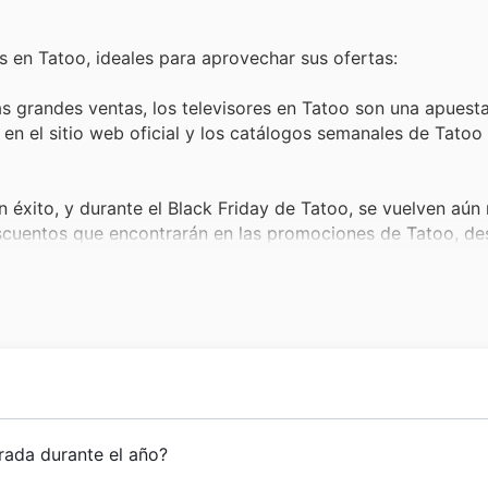
 en Tatoo, ideales para aprovechar sus ofertas:
 grandes ventas, los televisores en Tatoo son una apuest
 en el sitio web oficial y los catálogos semanales de Tatoo
n éxito, y durante el Black Friday de Tatoo, se vuelven aún
escuentos que encontrarán en las promociones de Tatoo, d
y el ocio, los notebooks figuran constantemente entre los f
e alta tecnología a precios accesibles, reflejando su popula
as, los electrodomésticos de Tatoo son esenciales para el
Friday, detalladas en la página web y en los anuncios sem
 adventurers and outdoor enthusiasts with top-quality
ropa
rada durante el año?
ue buscan renovar su cocina.
unding in
1994
, they have established themselves as a trus