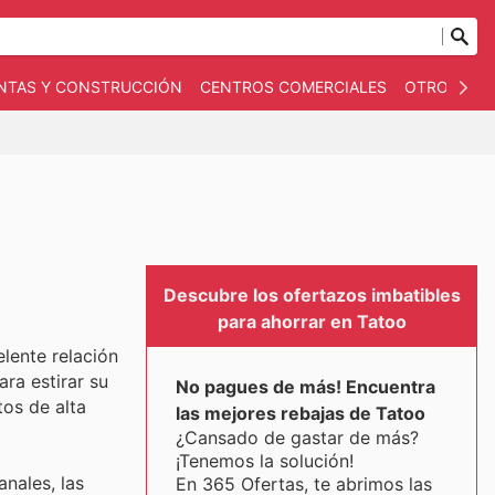
NTAS Y CONSTRUCCIÓN
CENTROS COMERCIALES
OTROS
B
Descubre los ofertazos imbatibles
para ahorrar en Tatoo
lente relación
ra estirar su
No pagues de más! Encuentra
tos de alta
las mejores rebajas de Tatoo
¿Cansado de gastar de más?
¡Tenemos la solución!
nales, las
En 365 Ofertas, te abrimos las