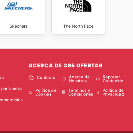
Skechers
The North Face
ACERCA DE 365 OFERTAS
Acerca de
Reportar
ca
Contacto
Nosotros
Contenido
y perfumería
Política de
Términos y
Política de
Cookies
Condiciones
Privacidad
comerciales