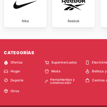
Nike
Reebok
CATEGORÍAS
Ofertas
Supermercados
Electróni
Hogar
Moda
Belleza 
Herramientas y
Deporte
Centros 
construcción
Otros