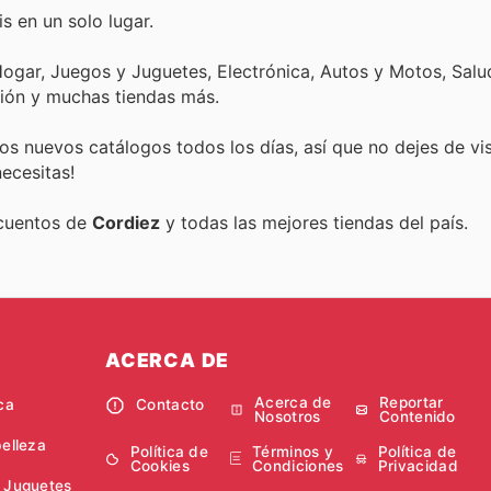
s en un solo lugar.
ogar, Juegos y Juguetes, Electrónica, Autos y Motos, Salud
ión y muchas tiendas más.
s nuevos catálogos todos los días, así que no dejes de vi
ecesitas!
scuentos de
Cordiez
y todas las mejores tiendas del país.
ACERCA DE
Acerca de
Reportar
ca
Contacto
Nosotros
Contenido
belleza
Política de
Términos y
Política de
Cookies
Condiciones
Privacidad
 Juguetes