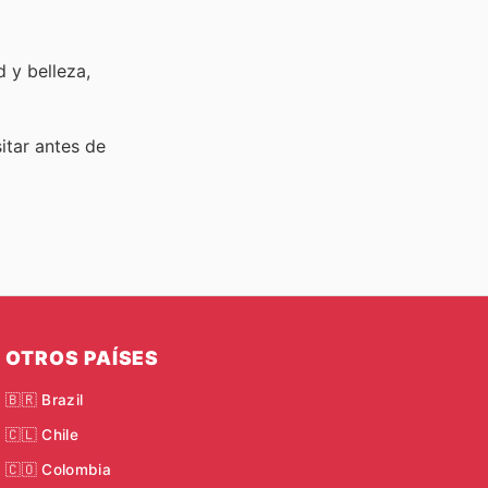
 y belleza,
sitar
antes de
OTROS PAÍSES
🇧🇷 Brazil
🇨🇱 Chile
🇨🇴 Colombia