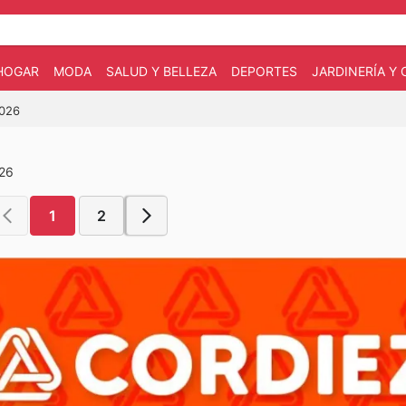
HOGAR
MODA
SALUD Y BELLEZA
DEPORTES
JARDINERÍA Y
2026
026
1
2