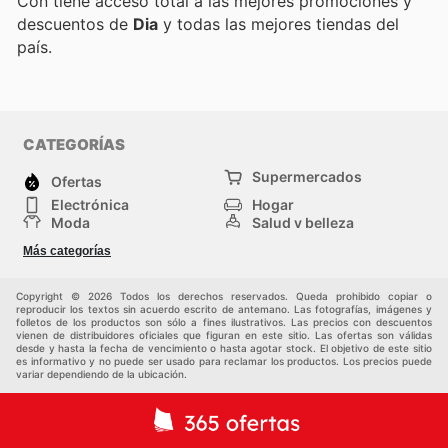
Con
tiene acceso total a las mejores promociones y
descuentos de
Dia
y todas las mejores tiendas del
país.
CATEGORÍAS
Supermercados
Ofertas
Electrónica
Hogar
Moda
Salud y belleza
Jardinería y
Deportes
Más categorías
Construcción
Juegos y Juguetes
Autos y Motos
Otros
Copyright © 2026 Todos los derechos reservados. Queda prohibido copiar o
reproducir los textos sin acuerdo escrito de antemano. Las fotografías, imágenes y
folletos de los productos son sólo a fines ilustrativos. Las precios con descuentos
vienen de distribuidores oficiales que figuran en este sitio. Las ofertas son válidas
desde y hasta la fecha de vencimiento o hasta agotar stock. El objetivo de este sitio
es informativo y no puede ser usado para reclamar los productos. Los precios puede
variar dependiendo de la ubicación.