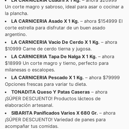
LA CARNICERIA Cuadril X 1 Kg.
– ahora $20999
Un corte magro y sabroso, ideal para asar o cocinar a
la plancha.
LA CARNICERIA Asado X 1 Kg.
– ahora $154999 El
corte estrella para disfrutar de un buen asado
argentino.
LA CARNICERIA Vacio De Cerdo X 1 Kg.
– ahora
$10999 Carne de cerdo tierna y jugosa.
LA CARNICERIA Tapa De Nalga X 1 Kg.
– ahora
$18999 Un corte magro y tierno, perfecto para
milanesas o escalopes.
LA CARNICERIA Pescado X 1 Kg.
– ahora $79999
Opciones frescas para variar tu dieta.
TONADITA Queso Y Patas Caseras
– ahora
¡SÚPER DESCUENTO! Productos lácteos de
elaboración artesanal.
SIBARITA Panificados Varios X 680 Gr.
– ahora
¡SÚPER DESCUENTO! Variedad de panes para
acompañar tus comidas.