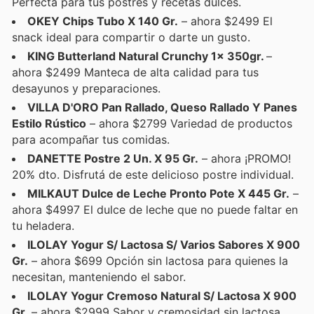
Perfecta para tus postres y recetas dulces.
OKEY Chips Tubo X 140 Gr.
– ahora $2499 El
snack ideal para compartir o darte un gusto.
KING Butterland Natural Crunchy 1x 350gr.
–
ahora $2499 Manteca de alta calidad para tus
desayunos y preparaciones.
VILLA D'ORO Pan Rallado, Queso Rallado Y Panes
Estilo Rústico
– ahora $2799 Variedad de productos
para acompañar tus comidas.
DANETTE Postre 2 Un. X 95 Gr.
– ahora ¡PROMO!
20% dto. Disfrutá de este delicioso postre individual.
MILKAUT Dulce de Leche Pronto Pote X 445 Gr.
–
ahora $4997 El dulce de leche que no puede faltar en
tu heladera.
ILOLAY Yogur S/ Lactosa S/ Varios Sabores X 900
Gr.
– ahora $699 Opción sin lactosa para quienes la
necesitan, manteniendo el sabor.
ILOLAY Yogur Cremoso Natural S/ Lactosa X 900
Gr.
– ahora $2999 Sabor y cremosidad sin lactosa.