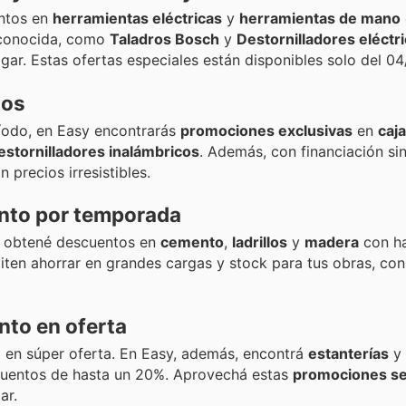
entos en
herramientas eléctricas
y
herramientas de mano
econocida, como
Taladros Bosch
y
Destornilladores eléctr
ogar. Estas ofertas especiales están disponibles solo del 04
ios
ríodo, en Easy encontrarás
promociones exclusivas
en
caj
estornilladores inalámbricos
. Además, con financiación sin
 precios irresistibles.
ento por temporada
7, obtené descuentos en
cemento
,
ladrillos
y
madera
con h
iten ahorrar en grandes cargas y stock para tus obras, co
nto en oferta
D
en súper oferta. En Easy, además, encontrá
estanterías
y
cuentos de hasta un 20%. Aprovechá estas
promociones s
ar.