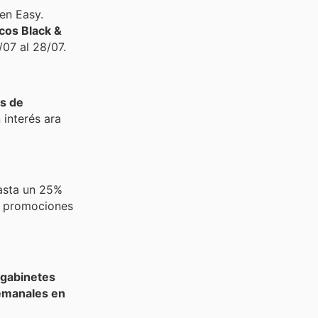
en Easy.
icos Black &
/07 al 28/07.
as de
 interés ara
asta un 25%
n promociones
gabinetes
emanales en