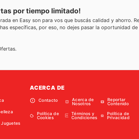
tas por tiempo limitado!
ada en Easy son para vos que buscás calidad y ahorro. R
chas específicas, por eso, no dejes pasar la oportunidad de
fertas.
ACERCA DE
Acerca de
Reportar
ca
Contacto
Nosotros
Contenido
belleza
Política de
Términos y
Política de
Cookies
Condiciones
Privacidad
 Juguetes