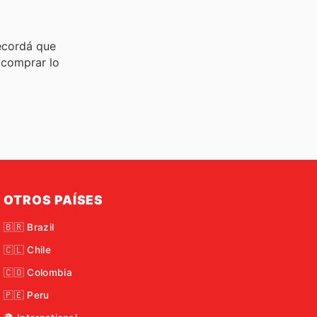
ecordá que
 comprar lo
OTROS PAÍSES
🇧🇷 Brazil
🇨🇱 Chile
🇨🇴 Colombia
🇵🇪 Peru