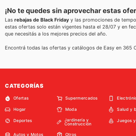
¡No te quedes sin aprovechar estas ofer
Las
rebajas de Black Friday
y las promociones de tempor
estas ofertas solo están vigentes hasta el 28/07 y en fe
que necesitás a los mejores precios del año.
Encontrá todas las ofertas y catálogos de Easy en 365 O
CATEGORÍAS
Ofertas
Supermercados
Electróni
Hogar
Moda
Salud y 
Jardinería y
Deportes
Juegos y
Construcción
Autos y Motos
Otros