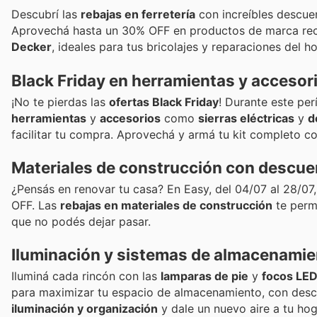
Descubrí las
rebajas en ferretería
con increíbles descu
Aprovechá hasta un 30% OFF en productos de marca r
Decker
, ideales para tus bricolajes y reparaciones del h
Black Friday en herramientas y accesor
¡No te pierdas las
ofertas Black Friday
! Durante este pe
herramientas
y
accesorios
como
sierras eléctricas
y
d
facilitar tu compra. Aprovechá y armá tu kit completo con
Materiales de construcción con descu
¿Pensás en renovar tu casa? En Easy, del 04/07 al 28/0
OFF. Las
rebajas en materiales de construcción
te perm
que no podés dejar pasar.
Iluminación y sistemas de almacenamie
Iluminá cada rincón con las
lamparas de pie
y
focos LE
para maximizar tu espacio de almacenamiento, con des
iluminación y organización
y dale un nuevo aire a tu hog