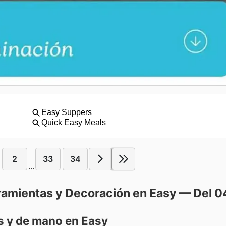
2
33
34
...
ramientas y Decoración en Easy — Del 0
s y de mano en Easy