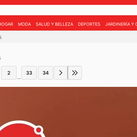
HOGAR
MODA
SALUD Y BELLEZA
DEPORTES
JARDINERÍA Y
5
5
2
33
34
...