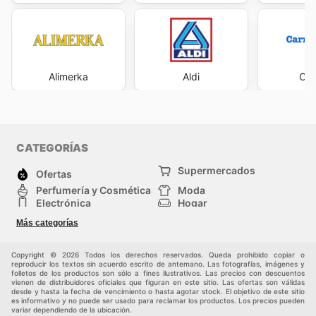
Alimerka
Aldi
Car
CATEGORÍAS
Supermercados
Ofertas
Perfumería y Cosmética
Moda
Electrónica
Hogar
Deporte
Bricolaje y jardinería
Más categorías
Juguetes y bebés
Auto y Moto
Mascotas
Otros
Copyright © 2026 Todos los derechos reservados. Queda prohibido copiar o
reproducir los textos sin acuerdo escrito de antemano. Las fotografías, imágenes y
folletos de los productos son sólo a fines ilustrativos. Las precios con descuentos
vienen de distribuidores oficiales que figuran en este sitio. Las ofertas son válidas
desde y hasta la fecha de vencimiento o hasta agotar stock. El objetivo de este sitio
es informativo y no puede ser usado para reclamar los productos. Los precios pueden
variar dependiendo de la ubicación.