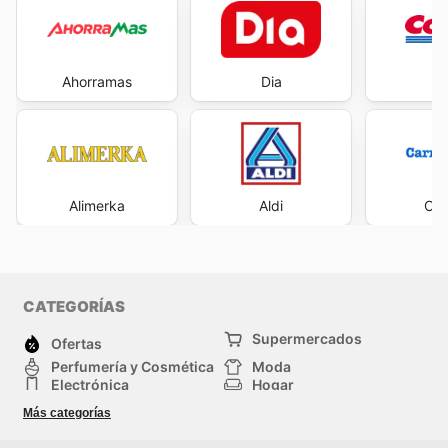
Ahorramas
Dia
Co
Alimerka
Aldi
Car
CATEGORÍAS
Supermercados
Ofertas
Perfumería y Cosmética
Moda
Electrónica
Hogar
Deporte
Bricolaje y jardinería
Más categorías
Juguetes y bebés
Auto y Moto
Mascotas
Otros