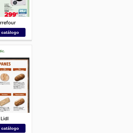
rrefour
r catálogo
dic.
Lidl
r catálogo