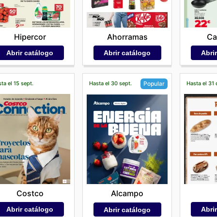
Hipercor
Ahorramas
Ca
Abrir catálogo
Abrir catálogo
Abri
ta el 15 sept.
Hasta el 30 sept.
Hasta el 31 
Popular
Costco
Alcampo
Abrir catálogo
Abri
Abrir catálogo