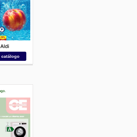
Aldi
r catálogo
ago.