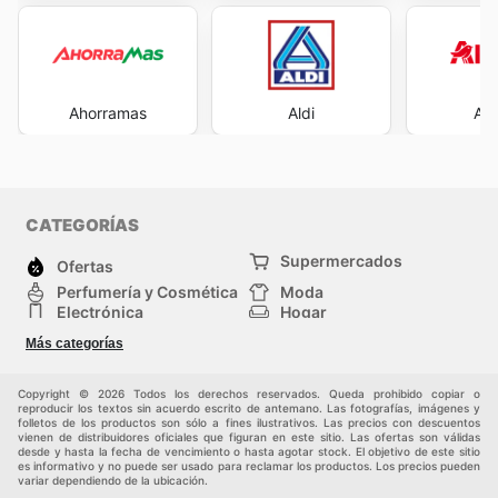
Ahorramas
Aldi
Al
CATEGORÍAS
Supermercados
Ofertas
Perfumería y Cosmética
Moda
Electrónica
Hogar
Deporte
Bricolaje y jardinería
Más categorías
Juguetes y bebés
Auto y Moto
Mascotas
Otros
Copyright © 2026 Todos los derechos reservados. Queda prohibido copiar o
reproducir los textos sin acuerdo escrito de antemano. Las fotografías, imágenes y
folletos de los productos son sólo a fines ilustrativos. Las precios con descuentos
vienen de distribuidores oficiales que figuran en este sitio. Las ofertas son válidas
desde y hasta la fecha de vencimiento o hasta agotar stock. El objetivo de este sitio
es informativo y no puede ser usado para reclamar los productos. Los precios pueden
variar dependiendo de la ubicación.