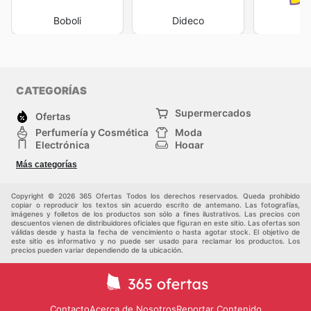
Boboli
Dideco
D
CATEGORÍAS
Supermercados
Ofertas
Perfumería y Cosmética
Moda
Electrónica
Hogar
Deporte
Bricolaje y jardinería
Más categorías
Juguetes y bebés
Auto y Moto
Mascotas
Otros
Copyright © 2026 365 Ofertas Todos los derechos reservados. Queda prohibido
copiar o reproducir los textos sin acuerdo escrito de antemano. Las fotografías,
imágenes y folletos de los productos son sólo a fines ilustrativos. Las precios con
descuentos vienen de distribuidores oficiales que figuran en este sitio. Las ofertas son
válidas desde y hasta la fecha de vencimiento o hasta agotar stock. El objetivo de
este sitio es informativo y no puede ser usado para reclamar los productos. Los
precios pueden variar dependiendo de la ubicación.
Contacto
Acerca de Nosotros
Reportar Contenido