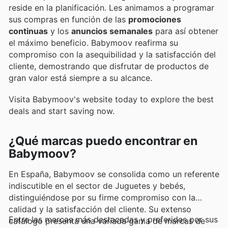
reside en la planificación. Les animamos a programar
sus compras en función de las
promociones
continuas
y los
anuncios semanales
para así obtener
el máximo beneficio. Babymoov reafirma su
compromiso con la asequibilidad y la satisfacción del
cliente, demostrando que disfrutar de productos de
gran valor está siempre a su alcance.
Visita Babymoov's website today to explore the best
deals and start saving now.
¿Qué marcas puedo encontrar en
Babymoov?
En España, Babymoov se consolida como un referente
indiscutible en el sector de Juguetes y bebés,
distinguiéndose por su firme compromiso con la
calidad y la satisfacción del cliente. Su extenso
Entre las marcas más destacadas y preferidas por sus
catálogo presenta una variada gama de marcas de