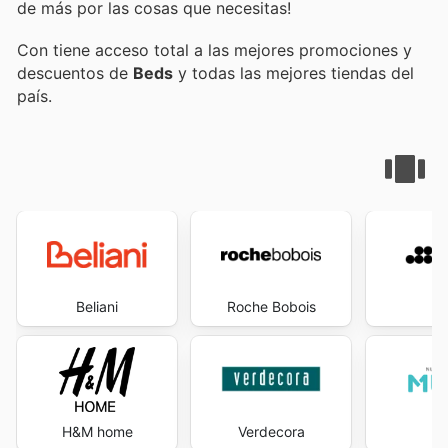
de más por las cosas que necesitas!
Con
tiene acceso total a las mejores promociones y
descuentos de
Beds
y todas las mejores tiendas del
país.
Beliani
Roche Bobois
S
H&M home
Verdecora
M