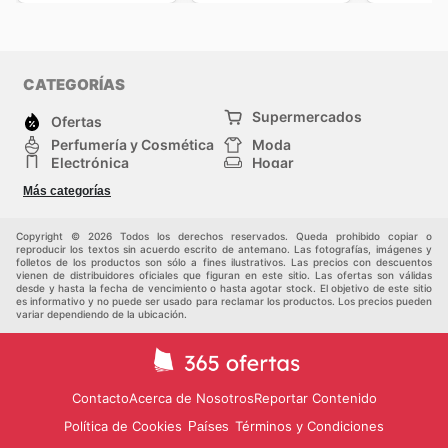
CATEGORÍAS
Supermercados
Ofertas
Perfumería y Cosmética
Moda
Electrónica
Hogar
Deporte
Bricolaje y jardinería
Más categorías
Juguetes y bebés
Auto y Moto
Mascotas
Otros
Copyright © 2026 Todos los derechos reservados. Queda prohibido copiar o
reproducir los textos sin acuerdo escrito de antemano. Las fotografías, imágenes y
folletos de los productos son sólo a fines ilustrativos. Las precios con descuentos
vienen de distribuidores oficiales que figuran en este sitio. Las ofertas son válidas
desde y hasta la fecha de vencimiento o hasta agotar stock. El objetivo de este sitio
es informativo y no puede ser usado para reclamar los productos. Los precios pueden
variar dependiendo de la ubicación.
Contacto
Acerca de Nosotros
Reportar Contenido
Política de Cookies
Términos y Condiciones
Países